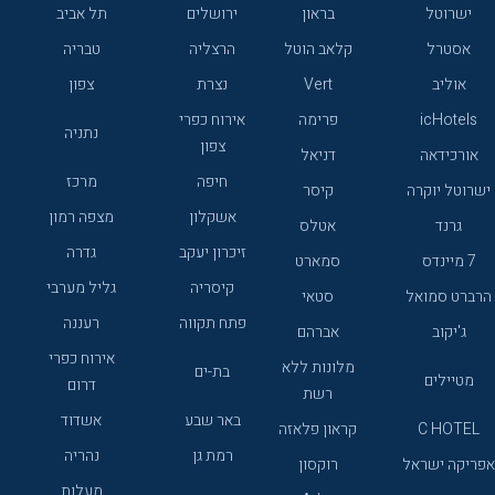
ישרוטל
בראון
ירושלים
תל אביב
אסטרל
קלאב הוטל
הרצליה
טבריה
אוליב
Vert
נצרת
צפון
icHotels
פרימה
אירוח כפרי
נתניה
צפון
אורכידאה
דניאל
חיפה
מרכז
ישרוטל יוקרה
קיסר
אשקלון
מצפה רמון
גרנד
אטלס
זיכרון יעקב
גדרה
7 מיינדס
סמארט
קיסריה
גליל מערבי
הרברט סמואל
סטאי
פתח תקווה
רעננה
ג'יקוב
אברהם
אירוח כפרי
מלונות ללא
בת-ים
מטיילים
דרום
רשת
באר שבע
אשדוד
C HOTEL
קראון פלאזה
רמת גן
נהריה
אפריקה ישראל
רוקסון
מעלות