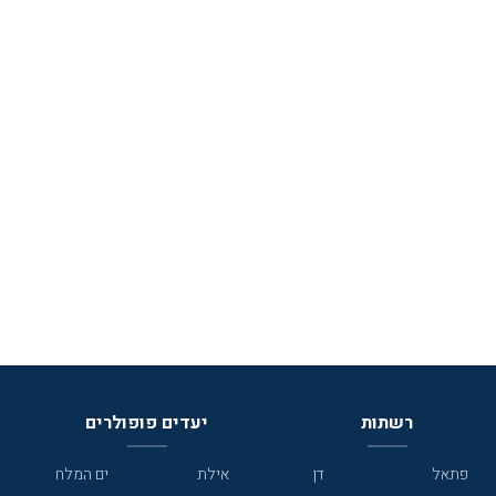
רשתות
יעדים פופולרים
פתאל
דן
אילת
ים המלח