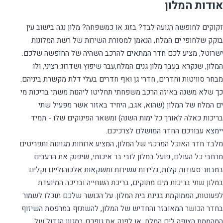
אודות המלון
זקוקים לחופשה רגועה לבד? בזוג או כמשפחה? מלון נגה בישוב עין
בוקק שלחופי ים המלח, הנאמן למסורת השירות של רשת המלונות
המלון, שנקרא בעבר מלון גנים המלח,עבר שיפוץ ושדרוג רציני, ולו
מבחר סוויטות וחדרים, חדרי גן ואף חדרים בעלי דלת מקשרת ביניהם.
כך שלא משנה באיזה הרכב משפחתי תחליטו ליהנות משתי בריכות מי
ים המלח של המלון (שהוא, אגב, היחיד באזור אשר מפעיל שתי
בריכות כאלה לאורך כל ימות השנה) ומשאר הפינוקים שלו - תמיד
מלבד חדר האוכל המרכזי של המלון, המציע ארוחות מגוונות ותפריטים
מרחבי כל העולם, פועל במלון לובי בר איכותי, שיפנק את הרעבים
במלון שתי בריכות מים מתוקים, בריכת השחייה ובריכה המיועדת
לפעוטות, הממוקמת בגינת בית המלון. על הכושר שלכם תוכלו לשמור
בחדר הכושר המאובזר והחדיש של המלון, להשתזף במרפסת השיזוף
המהממת הצופה לים המלח, או לפנק את גופכם במגוון הגדול של