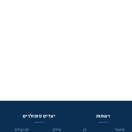
רשתות
יעדים פופולרים
פתאל
דן
אילת
ים המלח