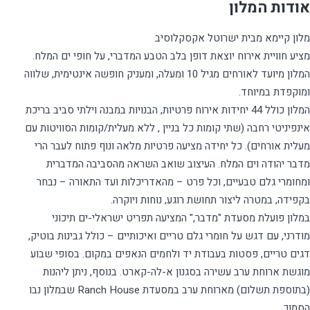
אודות המלון
מציע חוויית אירוח יוצאת דופן בלב הטבע המדברי, על חופי ים המלח.
המלון מיועד לאורחים מגיל 10 ומעלה, ומעניק חופשה אינטימית, שלווה
המלון כולל 44 יחידות אירוח פרטיות, הבנויות במבנה וילתי סביב בריכת
אינפיניטי רחבה (שתי קומות כל בניין , ללא מעלית/קומות הסוויטות עם
מעלית אורחים). כל יחידה מציעה פרטיות מלאה ונוף פתוח לעבר הרי
מדבר יהודה וים המלח. העיצוב שואב השראה מהסביבה המדברית
ומחומרי גלם טבעיים, וכל פרט – מהאדריכלות ועד התאורה – נבחר
במלון פועלת מסעדת "מדבר," המציעה תפריט ישראלי-ים תיכוני
מודרני, עם דגש על חומרי גלם טריים ואיכותיים – כולל גבינות בוטיק,
דגים טריים, פסטות בעבודת יד ולחמים הנאפים במקום. בסופי שבוע
מוגשת ארוחת ערב עשירה בסגנון א-לה-קארט. בנוסף, ניתן ליהנות
(בתוספת תשלום) מארוחת ערב במסעדת Ranch House שבמלון נבו