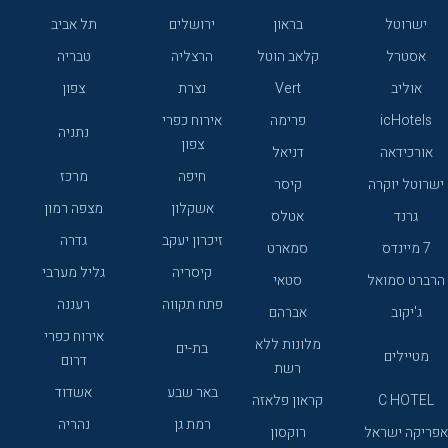
ישרוטל
בראון
ירושלים
תל אביב
אסטרל
קלאב הוטל
הרצליה
טבריה
אוליב
Vert
נצרת
צפון
icHotels
פרימה
אירוח כפרי
נתניה
צפון
אורכידאה
דניאל
חיפה
מרכז
ישרוטל יוקרה
קיסר
אשקלון
מצפה רמון
גרנד
אטלס
זיכרון יעקב
גדרה
7 מיינדס
סמארט
קיסריה
גליל מערבי
הרברט סמואל
סטאי
פתח תקווה
רעננה
ג'יקוב
אברהם
אירוח כפרי
מלונות ללא
בת-ים
מטיילים
דרום
רשת
באר שבע
אשדוד
C HOTEL
קראון פלאזה
רמת גן
נהריה
אפריקה ישראל
רוקסון