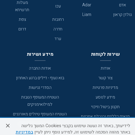
מעלות
אדם
Adar
עכו
תרשיחא
גולדן קראון
Liam
רחובות
צפת
חדרה
דרום
ערד
שירות לקוחות
מידע ושירות
אודות
אודות החברה
צור קשר
בוא נעוף - דילים ברגע האחרון
מדיניות פרטיות
הסדרי נגישות
מידע לנוסע
השטיח המעופף הטבות
למילואימניקים
תקנון ביטול וזיכוי
השטיח המעופף טיולים מאורגנים
תנאים כלליים והגבלת אחריות
טיול מאורגן בשטיח המעופף
לידיעתך, באתר זה נעשה שימוש בקבצי Cookies המשך גלישה
תקנון מועדון לקוחות
באתר מהווה הסכמה לשימוש זה, למידע נוסף ניתן לעיין
במדיניות
טיולי מאורגנים