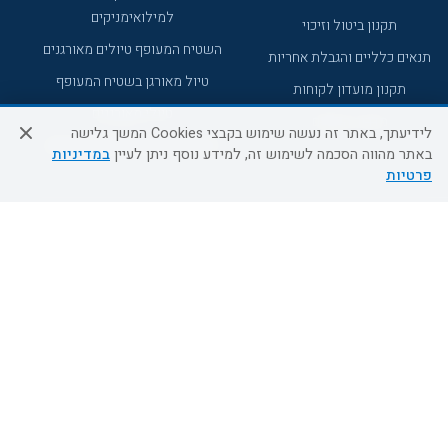
למילואימניקים
תקנון ביטול וזיכוי
השטיח המעופף טיולים מאורגנים
תנאים כלליים והגבלת אחריות
טיול מאורגן בשטיח המעופף
תקנון מועדון לקוחות
טיולי מאורגנים
מדריך היעדים
לידיעתך, באתר זה נעשה שימוש בקבצי Cookies המשך גלישה
טיולים מאורגנים השטיח המעופף
באתר מהווה הסכמה לשימוש זה, למידע נוסף ניתן לעיין
במדיניות
פרטיות
מוקד הזמנות
0509995241
א'-ה' 09:00-18:00