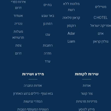
אירוח כפרי
מלונות ללא
בת-ים
מטיילים
דרום
רשת
באר שבע
אשדוד
C HOTEL
קראון פלאזה
רמת גן
נהריה
אפריקה ישראל
רוקסון
מעלות
אדם
Adar
עכו
תרשיחא
גולדן קראון
Liam
רחובות
צפת
חדרה
דרום
ערד
שירות לקוחות
מידע ושירות
אודות
אודות החברה
צור קשר
בוא נעוף - דילים ברגע האחרון
מדיניות פרטיות
הסדרי נגישות
מידע לנוסע
השטיח המעופף הטבות