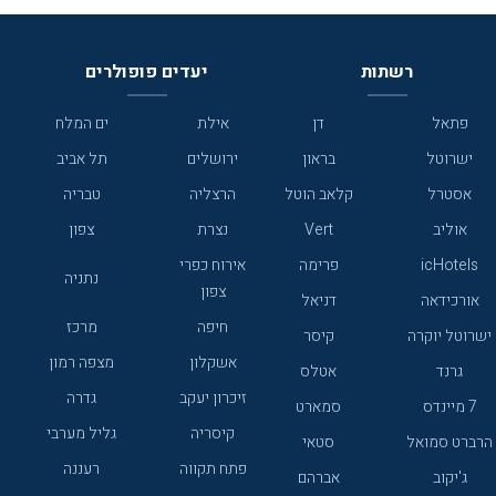
רשתות
יעדים פופולרים
פתאל
דן
אילת
ים המלח
ישרוטל
בראון
ירושלים
תל אביב
אסטרל
קלאב הוטל
הרצליה
טבריה
אוליב
Vert
נצרת
צפון
icHotels
פרימה
אירוח כפרי
נתניה
צפון
אורכידאה
דניאל
חיפה
מרכז
ישרוטל יוקרה
קיסר
אשקלון
מצפה רמון
גרנד
אטלס
זיכרון יעקב
גדרה
7 מיינדס
סמארט
קיסריה
גליל מערבי
הרברט סמואל
סטאי
פתח תקווה
רעננה
ג'יקוב
אברהם