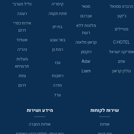
קיסריה
גליל מערבי
הרברט סמואל
סטאי
פתח תקווה
רעננה
ג'יקוב
אברהם
אירוח כפרי
מלונות ללא
בת-ים
מטיילים
דרום
רשת
באר שבע
אשדוד
C HOTEL
קראון פלאזה
רמת גן
נהריה
אפריקה ישראל
רוקסון
מעלות
אדם
Adar
עכו
תרשיחא
גולדן קראון
Liam
רחובות
צפת
חדרה
דרום
ערד
שירות לקוחות
מידע ושירות
אודות
אודות החברה
צור קשר
בוא נעוף - דילים ברגע האחרון