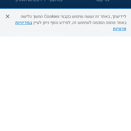
מדיניות פרטיות
הסדרי נגישות
לידיעתך, באתר זה נעשה שימוש בקבצי Cookies המשך גלישה
מידע לנוסע
השטיח המעופף הטבות
באתר מהווה הסכמה לשימוש זה, למידע נוסף ניתן לעיין
במדיניות
למילואימניקים
תקנון ביטול וזיכוי
פרטיות
השטיח המעופף טיולים מאורגנים
תנאים כלליים והגבלת אחריות
טיול מאורגן בשטיח המעופף
תקנון מועדון לקוחות
טיולי מאורגנים
מדריך היעדים
טיולים מאורגנים השטיח המעופף
מוקד הזמנות
0509995241