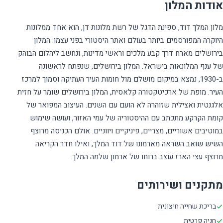
אודות המלון
מלון המלך דוד, ספינת הדגל של רשת מלונות דן, הוא אחד ממלונות
היוקרה המפורסמים ביותר בעולם ואתר היסטורי בפני עצמו. המלון
בירושלים מארח דרך קבע מלכים וראשי מדינות, ונחשב ליהלום הבוהק
של ענף המלונאות בישראל. המלון בירושלים, שנפתח לראשונה
ב-1930, נמצא במיקום מושלם מול חומות העיר העתיקה וסמוך למרכז
העיר. מופת של ארכיטקטורה קלאסית, המלון בירושלים שומר על חזית
אלגנטית ואצילית שזוהרה לא הועם עם השנים. העיצוב המפואר של
קומת הקרקע מתכתב עם ההיסטוריה של עמי האזור, ועושה שימוש
במוטיבים אשוריים, מצריים, פיניקיים ויווניים. אולם הכניסה מרוצף
השיש שואב השראה מארמונו של דוד המלך, ואילו חדר הקריאה
מרוצף עצי הארז עוצב ברוחו של ארמון שלמה המלך.
מתקנים ושירותים
בריכת שחייה חיצונית
חניה פרטית