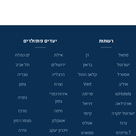
רשתות
יעדים פופולרים
פתאל
דן
אילת
ים המלח
ישרוטל
בראון
ירושלים
תל אביב
אסטרל
קלאב הוטל
הרצליה
טבריה
אוליב
Vert
נצרת
צפון
icHotels
פרימה
אירוח כפרי
נתניה
צפון
אורכידאה
דניאל
חיפה
מרכז
ישרוטל יוקרה
קיסר
אשקלון
מצפה רמון
גרנד
אטלס
זיכרון יעקב
גדרה
7 מיינדס
סמארט