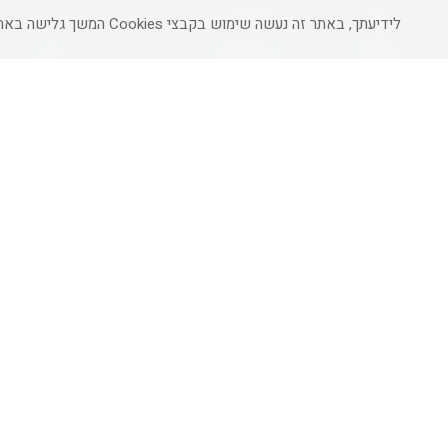
מטיילים
מלונות ללא רשת
באר שבע
לידיעתך, באתר זה נעשה שימוש בקבצי Cookies המשך גלישה באתר מהווה הסכמה לשימוש זה, למידע נוסף ניתן לעיין
C HOTEL
קראון פלאזה
רמת גן
אפריקה ישראל
רוקסון
עכו
אדם
Adar
רחובות
גולדן קראון
Liam
חדרה
ערד