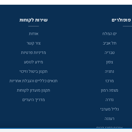
פופולרים
שירות לקוחות
ים המלח
אודות
תל אביב
צור קשר
טבריה
מדיניות פרטיות
צפון
מידע לנוסע
נתניה
תקנון ביטול וזיכוי
מרכז
תנאים כלליים והגבלת אחריות
מצפה רמון
תקנון מועדון לקוחות
גדרה
מדריך היעדים
גליל מערבי
רעננה
אירוח כפרי דרום