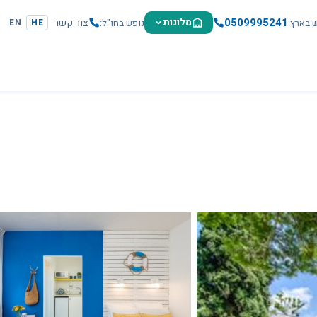
0509995241
מלונות
צור קשר
ש בארץ
נופש בחו"ל
EN
HE