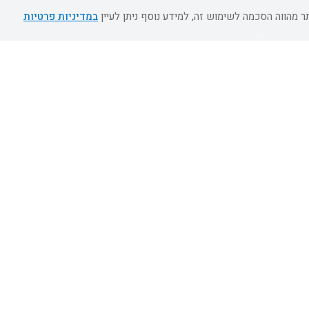
אשדוד
במדיניות פרטיות
נהריה
מעלות תרשיחא
צפת
דרום
כל הזכויות שמורות ל- EMALON LTD ©2026