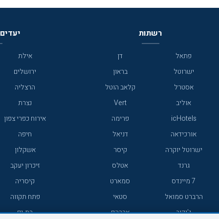
רשתות
יעדים 
פתאל
דן
אילת
ישרוטל
בראון
ירושלים
אסטרל
קלאב הוטל
הרצליה
אוליב
Vert
נצרת
icHotels
פרימה
אירוח כפרי צפון
אורכידאה
דניאל
חיפה
ישרוטל יוקרה
קיסר
אשקלון
גרנד
אטלס
זיכרון יעקב
7 מיינדס
סמארט
קיסריה
הרברט סמואל
סטאי
פתח תקווה
ג'יקוב
אברהם
בת-ים