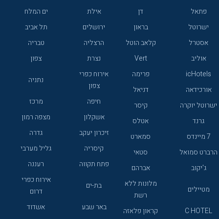
פתאל
דן
אילת
ים המלח
ישרוטל
בראון
ירושלים
תל אביב
אסטרל
קלאב הוטל
הרצליה
טבריה
אוליב
Vert
נצרת
צפון
icHotels
פרימה
אירוח כפרי
נתניה
צפון
אורכידאה
דניאל
חיפה
מרכז
ישרוטל יוקרה
קיסר
אשקלון
מצפה רמון
גרנד
אטלס
זיכרון יעקב
גדרה
7 מיינדס
סמארט
קיסריה
גליל מערבי
הרברט סמואל
סטאי
פתח תקווה
רעננה
ג'יקוב
אברהם
אירוח כפרי
מלונות ללא
בת-ים
מטיילים
דרום
רשת
באר שבע
אשדוד
C HOTEL
קראון פלאזה