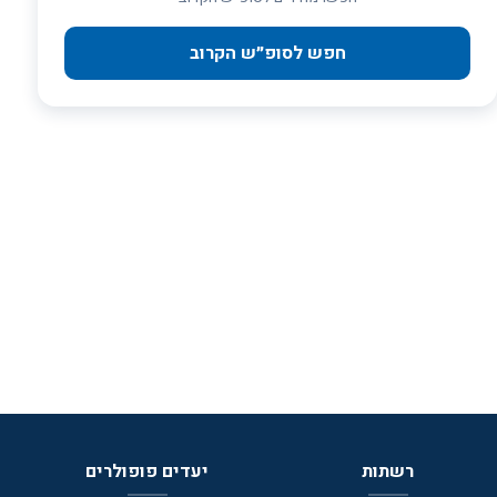
חפש לסופ״ש הקרוב
רשתות
יעדים פופולרים