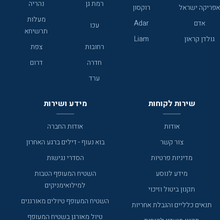
רמת גן
נהריה
אפריקה ישראל
רוקסון
מעלות
אדם
Adar
עכו
תרשיחא
גולדן קראון
Liam
רחובות
צפת
חדרה
דרום
ערד
שירות לקוחות
מידע ושירות
אודות
אודות החברה
צור קשר
בוא נעוף - דילים ברגע האחרון
מדיניות פרטיות
הסדרי נגישות
מידע לנוסע
השטיח המעופף הטבות
למילואימניקים
תקנון ביטול וזיכוי
השטיח המעופף טיולים מאורגנים
תנאים כלליים והגבלת אחריות
טיול מאורגן בשטיח המעופף