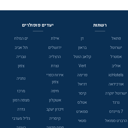
רשתות
יעדים פופולרים
פתאל
דן
אילת
ים המלח
ישרוטל
בראון
ירושלים
תל אביב
אסטרל
קלאב הוטל
הרצליה
טבריה
אוליב
Vert
נצרת
צפון
icHotels
פרימה
אירוח כפרי
נתניה
צפון
אורכידאה
דניאל
חיפה
מרכז
ישרוטל יוקרה
קיסר
אשקלון
מצפה רמון
גרנד
אטלס
זיכרון יעקב
גדרה
7 מיינדס
סמארט
קיסריה
גליל מערבי
הרברט סמואל
סטאי
פתח תקווה
רעננה