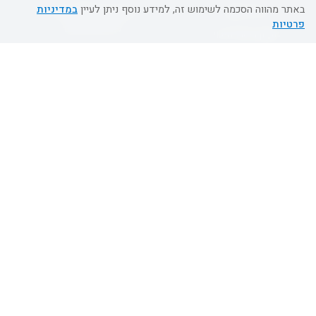
באתר מהווה הסכמה לשימוש זה, למידע נוסף ניתן לעיין
במדיניות
מידע לנוסע
השטיח המעופף הטבות
פרטיות
למילואימניקים
תקנון ביטול וזיכוי
השטיח המעופף טיולים מאורגנים
תנאים כלליים והגבלת אחריות
טיול מאורגן בשטיח המעופף
תקנון מועדון לקוחות
טיולי מאורגנים
מדריך היעדים
טיולים מאורגנים השטיח המעופף
מוקד הזמנות
0509995241
א'-ה' 09:00-18:00