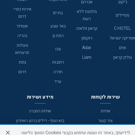
ג'יקוב
אברהם
אירוח כפרי
מלונות ללא
בת-ים
מטיילים
דרום
רשת
באר שבע
אשדוד
C HOTEL
קראון פלאזה
רמת גן
נהריה
אפריקה ישראל
רוקסון
מעלות
אדם
Adar
עכו
תרשיחא
גולדן קראון
Liam
רחובות
צפת
חדרה
דרום
ערד
שירות לקוחות
מידע ושירות
אודות
אודות החברה
צור קשר
בוא נעוף - דילים ברגע האחרון
מדיניות פרטיות
הסדרי נגישות
לידיעתך, באתר זה נעשה שימוש בקבצי Cookies המשך גלישה