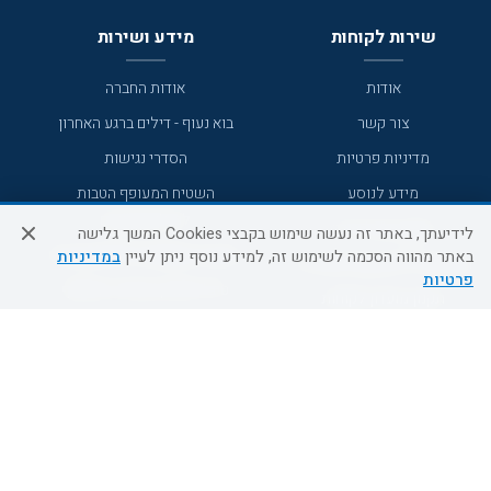
שירות לקוחות
מידע ושירות
אודות
אודות החברה
צור קשר
בוא נעוף - דילים ברגע האחרון
מדיניות פרטיות
הסדרי נגישות
מידע לנוסע
השטיח המעופף הטבות
למילואימניקים
תקנון ביטול וזיכוי
לידיעתך, באתר זה נעשה שימוש בקבצי Cookies המשך גלישה
השטיח המעופף טיולים מאורגנים
באתר מהווה הסכמה לשימוש זה, למידע נוסף ניתן לעיין
במדיניות
תנאים כלליים והגבלת אחריות
פרטיות
טיול מאורגן בשטיח המעופף
תקנון מועדון לקוחות
טיולי מאורגנים
מדריך היעדים
טיולים מאורגנים השטיח המעופף