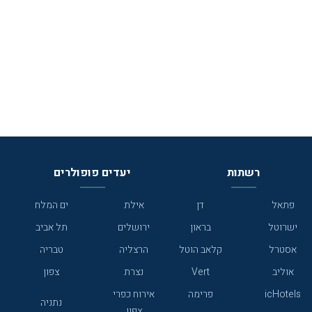
רשתות
יעדים פופולרים
פתאל
דן
אילת
ים המלח
ישרוטל
בראון
ירושלים
תל אביב
אסטרל
קלאב הוטל
הרצליה
טבריה
אוליב
Vert
נצרת
צפון
icHotels
פרימה
אירוח כפרי
נתניה
צפון