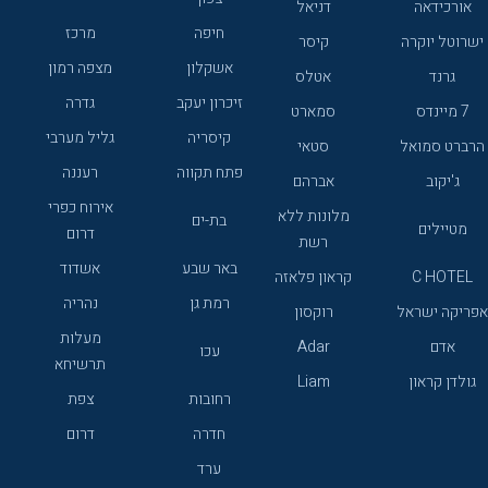
אורכידאה
דניאל
חיפה
מרכז
ישרוטל יוקרה
קיסר
אשקלון
מצפה רמון
גרנד
אטלס
זיכרון יעקב
גדרה
7 מיינדס
סמארט
קיסריה
גליל מערבי
הרברט סמואל
סטאי
פתח תקווה
רעננה
ג'יקוב
אברהם
אירוח כפרי
מלונות ללא
בת-ים
מטיילים
דרום
רשת
באר שבע
אשדוד
C HOTEL
קראון פלאזה
רמת גן
נהריה
אפריקה ישראל
רוקסון
מעלות
אדם
Adar
עכו
תרשיחא
גולדן קראון
Liam
רחובות
צפת
חדרה
דרום
ערד