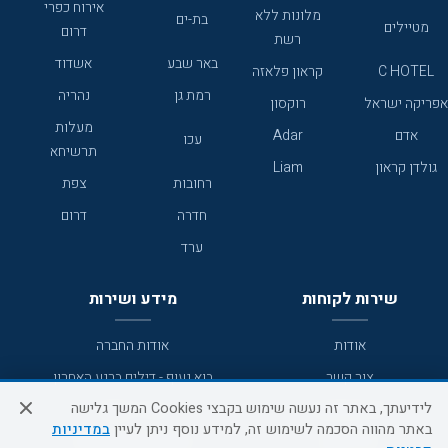
אירוח כפרי
מלונות ללא
בת-ים
מטיילים
דרום
רשת
באר שבע
אשדוד
C HOTEL
קראון פלאזה
רמת גן
נהריה
אפריקה ישראל
רוקסון
מעלות
אדם
Adar
עכו
תרשיחא
גולדן קראון
Liam
רחובות
צפת
חדרה
דרום
ערד
שירות לקוחות
מידע ושירות
אודות
אודות החברה
צור קשר
בוא נעוף - דילים ברגע האחרון
לידיעתך, באתר זה נעשה שימוש בקבצי Cookies המשך גלישה
מדיניות פרטיות
הסדרי נגישות
באתר מהווה הסכמה לשימוש זה, למידע נוסף ניתן לעיין
במדיניות
מידע לנוסע
השטיח המעופף הטבות