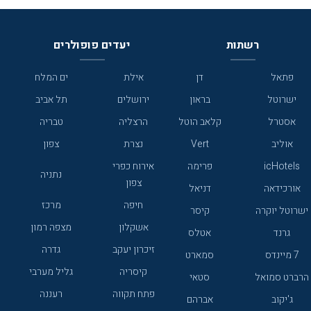
רשתות
יעדים פופולרים
פתאל
דן
אילת
ים המלח
ישרוטל
בראון
ירושלים
תל אביב
אסטרל
קלאב הוטל
הרצליה
טבריה
אוליב
Vert
נצרת
צפון
icHotels
פרימה
אירוח כפרי
נתניה
צפון
אורכידאה
דניאל
חיפה
מרכז
ישרוטל יוקרה
קיסר
אשקלון
מצפה רמון
גרנד
אטלס
זיכרון יעקב
גדרה
7 מיינדס
סמארט
קיסריה
גליל מערבי
הרברט סמואל
סטאי
פתח תקווה
רעננה
ג'יקוב
אברהם