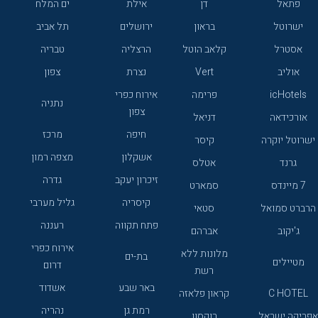
פתאל
דן
אילת
ים המלח
ישרוטל
בראון
ירושלים
תל אביב
אסטרל
קלאב הוטל
הרצליה
טבריה
אוליב
Vert
נצרת
צפון
icHotels
פרימה
אירוח כפרי
נתניה
צפון
אורכידאה
דניאל
חיפה
מרכז
ישרוטל יוקרה
קיסר
אשקלון
מצפה רמון
גרנד
אטלס
זיכרון יעקב
גדרה
7 מיינדס
סמארט
קיסריה
גליל מערבי
הרברט סמואל
סטאי
פתח תקווה
רעננה
ג'יקוב
אברהם
אירוח כפרי
מלונות ללא
בת-ים
מטיילים
דרום
רשת
באר שבע
אשדוד
C HOTEL
קראון פלאזה
רמת גן
נהריה
אפריקה ישראל
רוקסון