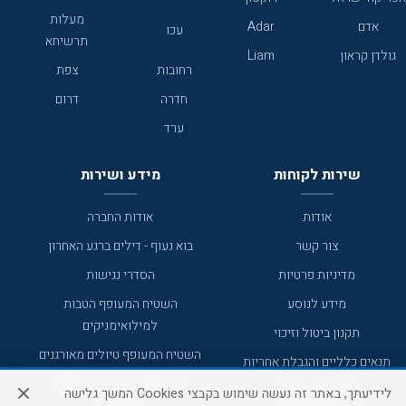
מעלות
אדם
Adar
עכו
תרשיחא
גולדן קראון
Liam
רחובות
צפת
חדרה
דרום
ערד
שירות לקוחות
מידע ושירות
אודות
אודות החברה
צור קשר
בוא נעוף - דילים ברגע האחרון
מדיניות פרטיות
הסדרי נגישות
מידע לנוסע
השטיח המעופף הטבות
למילואימניקים
תקנון ביטול וזיכוי
השטיח המעופף טיולים מאורגנים
תנאים כלליים והגבלת אחריות
טיול מאורגן בשטיח המעופף
תקנון מועדון לקוחות
לידיעתך, באתר זה נעשה שימוש בקבצי Cookies המשך גלישה