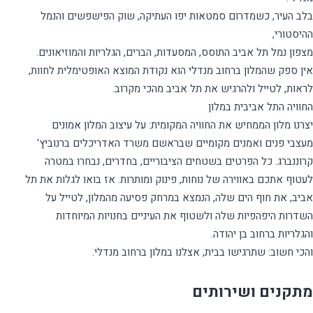
בלב העיר, כשמדרום סמטאות יפו העתיקה, שוק הפישפשים והנמל
אין ספק שהמלון ברחוב מנדלי הוא נקודת המוצא האופטימלית לחוות,
יצרנו מלון הממחיש את החוויה המקומית: על עיצוב המלון אמונים
מעצבי פנים ואמנים מקומיים שבראשם משרד האדריכלים ברנוביץ'
קרוננברג. כל הפרטים בשטחים הציבוריים, בחדרים, נבחרו במטרה
לעטוף אתכם באווירה של נוחות, פינוק ומותרות. אז בואו לגלות את תל
אביב, את חוף הים שלה, הנמצא במרחק פסיעה מהמלון, לטייל על
השדרות היפהפיות שלה ולשטוף את העיניים בחנויות המיוחדות
והכי חשוב: שתרגישו בבית, אצלנו במלון ברחוב מנדלי.
מתקנים ושירותים