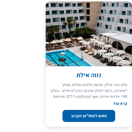
נווה אילת
מלון נווה אילת, מרשת מלונות אטלס, שופץ
לאחרונה, והפך למלון ארבעה כוכבים חדיש. במלון
193 יחידות אירוח, אשר מתחלקות ל-127 סוויטות
מפוארות בנות 2 חדרים המתאימות לאירוח של עד
קרא עוד
חמש נפשות, ו-66 חדרי סטודיו, המותאמים לאירוח
של עד 3 נפשות. כל אחת מיחידות האירוח מכילה
חפש לסופ״ש הקרוב
מטבחון (ובו מקרר, קומקום חשמלי וכיור ופינת
אוכל) המאפשר הכנת ארוחות קלות, למקרה של
רעב בין הארוחות שבחדר האוכל לנשנושים של