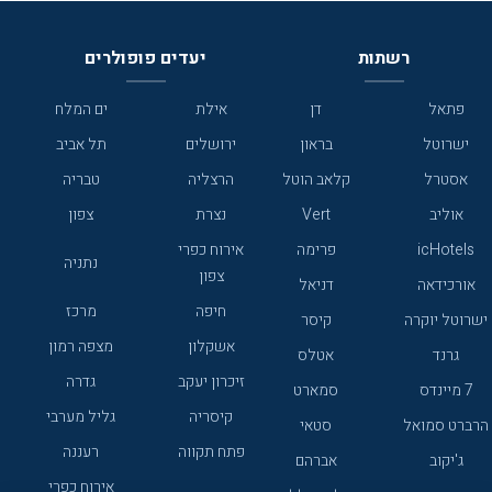
רשתות
יעדים פופולרים
פתאל
דן
אילת
ים המלח
ישרוטל
בראון
ירושלים
תל אביב
אסטרל
קלאב הוטל
הרצליה
טבריה
אוליב
Vert
נצרת
צפון
icHotels
פרימה
אירוח כפרי
נתניה
צפון
אורכידאה
דניאל
חיפה
מרכז
ישרוטל יוקרה
קיסר
אשקלון
מצפה רמון
גרנד
אטלס
זיכרון יעקב
גדרה
7 מיינדס
סמארט
קיסריה
גליל מערבי
הרברט סמואל
סטאי
פתח תקווה
רעננה
ג'יקוב
אברהם
אירוח כפרי