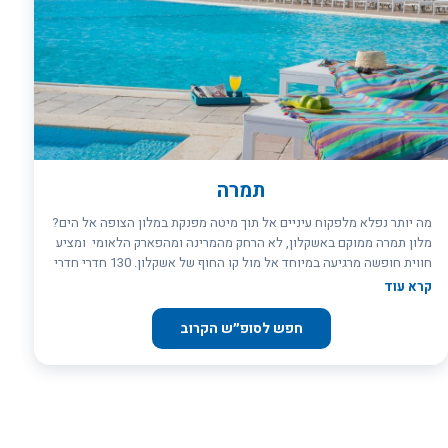
תמרה
מה יותר נפלא מלפקוח עיניים אל תוך מיטה מפנקת במלון הצופה אל הים?
מלון תמרה ממוקם באשקלון, לא הרחק מהמרינה ומהפארק הלאומי ומציע
חווית חופשה מרגיעה במיוחד אל מול קו החוף של אשקלון. 130 חדרי חדרי
המלון המעוצבים ברכות וצופים כולם אל הים. במלון אף מתחם ספא
קרא עוד
מפנק, בריכת שחיה בעונה, טרקלין עסקים, מתחם לילדים ומטבח עשיר
המאופיין בארוחות קולינריות משובחות
חפש לסופ״ש הקרוב