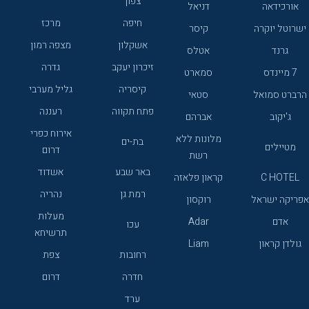
צפון
אורכידאה
דניאל
חיפה
מרכז
ישרוטל יוקרה
קיסר
אשקלון
מצפה רמון
גרנד
אטלס
זיכרון יעקב
גדרה
7 מיינדס
סמארט
קיסריה
גליל מערבי
הרברט סמואל
סטאי
פתח תקווה
רעננה
ג'יקוב
אברהם
אירוח כפרי
מלונות ללא
בת-ים
מטיילים
דרום
רשת
באר שבע
אשדוד
C HOTEL
קראון פלאזה
רמת גן
נהריה
אפריקה ישראל
רוקסון
מעלות
אדם
Adar
עכו
תרשיחא
גולדן קראון
Liam
רחובות
צפת
חדרה
דרום
ערד