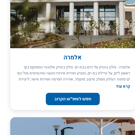
אלמרה
אלמרה - מלון בוטיק על הים בבת-ים. מלון בוטיק אלגנטי הממוקם בקו
ראשון לים, על טיילת בת-ים, ומציע חוויית אירוח רגועה ואינטימית מול נוף
ים פתוח. המלון משלב עיצוב מוקפד, אווירה חמימה ושירות אישי, ליצירת
תחושה של בית מול המים. החדרים מעוצבים בקווים נקיים ונעימים, חלקם
קרא עוד
עם מרפסת ונוף לים, ומתאימים לזוגות, חופשות רוגע ואורחים עסקיים.
המלון נמצא במרחק הליכה ממרכז העיר ובקרבה לתחנת הרכבת הקלה, עם
חפש לסופ״ש הקרוב
גישה נוחה לתל אביב ולאטרקציות מקומיות.