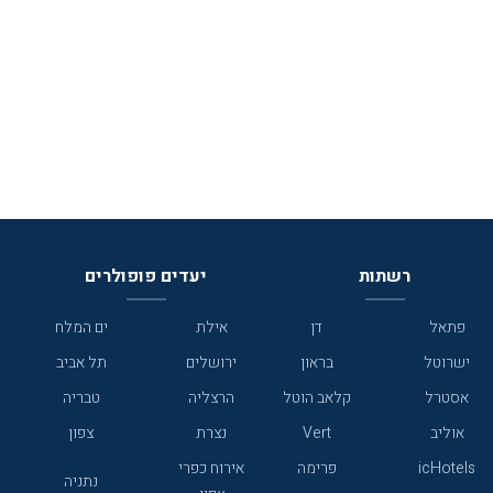
רשתות
יעדים פופולרים
פתאל
דן
אילת
ים המלח
ישרוטל
בראון
ירושלים
תל אביב
אסטרל
קלאב הוטל
הרצליה
טבריה
אוליב
Vert
נצרת
צפון
icHotels
פרימה
אירוח כפרי
נתניה