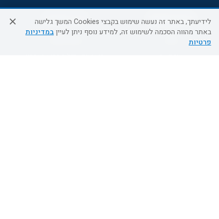
שירות לקוחות
מידע ושירות
לידיעתך, באתר זה נעשה שימוש בקבצי Cookies המשך גלישה
באתר מהווה הסכמה לשימוש זה, למידע נוסף ניתן לעיין
במדיניות
אודות
אודות החברה
פרטיות
צור קשר
בוא נעוף - דילים ברגע האחרון
מדיניות פרטיות
הסדרי נגישות
מידע לנוסע
השטיח המעופף הטבות
למילואימניקים
תקנון ביטול וזיכוי
השטיח המעופף טיולים מאורגנים
תנאים כלליים והגבלת אחריות
טיול מאורגן בשטיח המעופף
תקנון מועדון לקוחות
טיולי מאורגנים
מדריך היעדים
טיולים מאורגנים השטיח המעופף