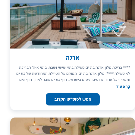
ארנה
**** בריכת מלון ארנה בת ים פעילה בימי שישי ושבת. בימי א-ה' הבריכה
לא פעילה **** מלון ארנה בת ים, ממוקם על הטיילת המחודשת של בת ים
ומשקיף על אחד החופים היפים בישראל. חוף בת ים עובר לאורך חוף הים
התיכון היפהפה של העיר. רצועת החוף באורך 3.5 ק"מ צמודה לטיילת תל
קרא עוד
אביב מצפון, ומשמשת בעיקר לפעילויות פנאי ופנאי ופתוחה לקהל הרחב,
בעיקר כחופי רחצה, טיילת ופארקים. המלון מציע לאורחיו 101 חדרי
חפש לסופ״ש הקרוב
אירוח: חדרים זוגיים. סוויטות ג’וניור, חלקן פונות לים וחלקן לעיר. סוויטות
דלקס הפונות לים. ושלוש סוויטות יפיפיות לחתן כלה עם מרפסת גדולה
הפונה לים. אינטרנט אלחוטי חינם בכל החדרים ובשטחים הציבוריים.
במלון חדר אוכל הממוקם בקומה השביעית ומגיש ארוחת בוקר ישראלית
מגוונת ועשירה. במלון תהנו מאולמות אירועים לכל מטרה. במתחם המלון
ישנה מספרה, מאפייה כשרה, מינימרקט, בית כנסת וכספומט. אורחי מלון