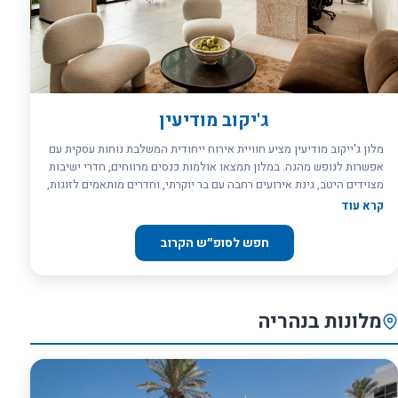
ג'יקוב מודיעין
מלון ג'ייקוב מודיעין מציע חוויית אירוח ייחודית המשלבת נוחות עסקית עם
אפשרות לנופש מהנה. במלון תמצאו אולמות כנסים מרווחים, חדרי ישיבות
מצוידים היטב, גינת אירועים רחבה עם בר יוקרתי, וחדרים מותאמים לזוגות,
משפחות ואורחים בודדים. מיקומו הנוח של המלון, קרוב לפארק ענבה,
קרא עוד
למרכז עזריאלי ולתחנת הרכבת, הופך אותו למקום מושלם לאירוח עסקי
ולחופשות נופש.
חפש לסופ״ש הקרוב
מלונות בנהריה