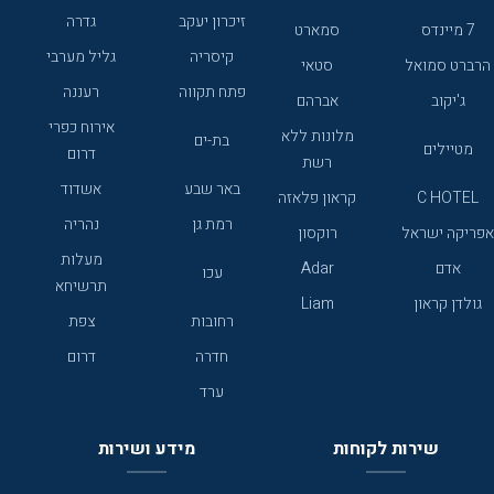
זיכרון יעקב
גדרה
7 מיינדס
סמארט
קיסריה
גליל מערבי
הרברט סמואל
סטאי
פתח תקווה
רעננה
ג'יקוב
אברהם
אירוח כפרי
מלונות ללא
בת-ים
מטיילים
דרום
רשת
באר שבע
אשדוד
C HOTEL
קראון פלאזה
רמת גן
נהריה
אפריקה ישראל
רוקסון
מעלות
אדם
Adar
עכו
תרשיחא
גולדן קראון
Liam
רחובות
צפת
חדרה
דרום
ערד
שירות לקוחות
מידע ושירות