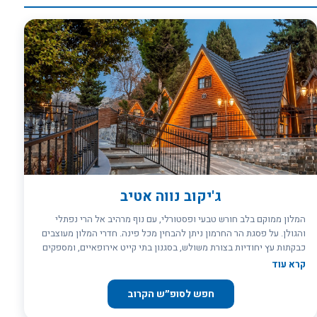
ג'יקוב נווה אטיב
המלון ממוקם בלב חורש טבעי ופסטורלי, עם נוף מרהיב אל הרי נפתלי
והגולן. על פסגת הר החרמון ניתן להבחין מכל פינה. חדרי המלון מעוצבים
כבקתות עץ יחודיות בצורת משולש, בסגנון בתי קייט אירופאיים, ומספקים
תחושת חופשה מיוחדת שמזמינה להרגיש כאילו אתם בחו"ל, מבלי
קרא עוד
להתרחק יותר מדי. המלון מציע כל מה שדרוש לחוויית חופשה של רוגע
ושלווה אמיתית. בין השאר, תוכלו להינות ממתחם ספא מפנק עם 10 חדרי
חפש לסופ״ש הקרוב
טיפולים, בריכה פנימית מחוממת,ג'קוזי, פינות רגיעה, חדר כושר, חדר