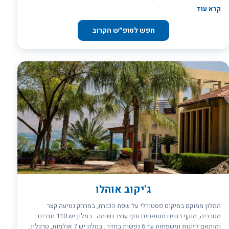
בטבריה. המלון נותן טוויסט מודרני לטבריה ההיסטורית, ישוב עתיק המכיל
קרא עוד
חלק מאתרי הקדושה החשובים ביותר למספר דתות. המלון ממוקם במרכז
טבריה במרחק קצר מאתרי טיול, טבע, היסטוריה ודת פופולריים ומהווה
חפש לסופ״ש הקרוב
נקודת פתיחה נוחה לטיולים באזור הגליל והצפון.
ג'יקוב אוהלו
המלון ממוקם במיקום פסטורלי על שפת הכנרת, במרחק נסיעה קצר
מטבריה, מוקף בגנים מטופחים ונוף עוצר נשימה . במלון יש 110 חדרים
ומותאם לזוגות ומשפחות עד 6 נפשות בחדר . במלון יש 7 אולמות, טרקלין,