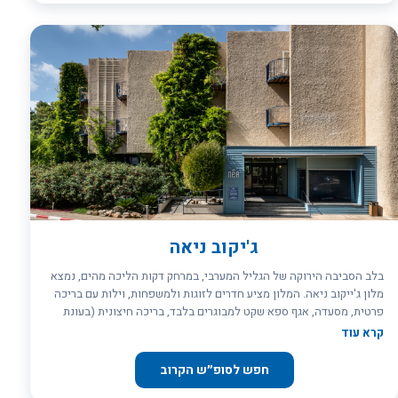
ביליארד, ומסעדה איכותית. בעונת הקיץ, ישנה גם בריכה חיצונית
הממוקמת מול נוף עוצר נשימה. (ג'קוזי ,חדר כושר,חדר ביליארד -מגיל 16)
(לאורחי הסםא בלבד- מתקני מתחם הספא - חמם טורקי,באונה.) .בסיס
אירוח: א'- ה' על בסיס לינה וארוחת בוקר בלבד-בופה/ הגשה למרכז שולחן)
( ו'- לינה וארוחת בוקר/ חצי פנסיון במהלך השבוע פועלת במלון מסעדה
איטלקית כשרה- בשילוב ים תיכוני וניתן להזמין מקום לארוחת ערב בתיאום
מול המלון ישירות-בהזמנה מראש. מלון ג'ייקוב נווה אטי"ב הוא יעד
אידיאלי לכל עונות השנה. בחורף, אפשר להגיע בקלות לאתר החרמון,
הנמצא במרחק רבע שעה בלבד מהמלון. כשהשלג יורד בין הבקתות
ובסביבה כולה, מתקבל נוף קסום של לבן טהור, שנראה כאילו יצא מתוך
אגדה. בעונות החמות יותר, תוכלו לצאת לטיולים באתרים המפורסמים של
האזור, להשתתף בקטיף דובדבנים או פירות יער, וליהנות מהשקט והיופי
של הטבע. אם תמיד חלמתם לחוות את השלווה של שוויץ, זה המקום
בשבילכם.
ג'יקוב ניאה
בלב הסביבה הירוקה של הגליל המערבי, במרחק דקות הליכה מהים, נמצא
מלון ג'ייקוב ניאה. המלון מציע חדרים לזוגות ולמשפחות, וילות עם בריכה
פרטית, מסעדה, אגף ספא שקט למבוגרים בלבד, בריכה חיצונית (בעונת
הקיץ) ובריכה מקורה הפעילה כל השנה - לחופשה שמחברת בין נוחות, טבע
קרא עוד
ושקט.
חפש לסופ״ש הקרוב