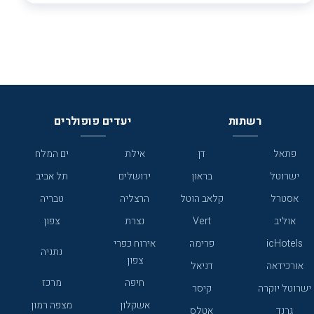
רשתות
יעדים פופולרים
פתאל
דן
אילת
ים המלח
ישרוטל
בראון
ירושלים
תל אביב
אסטרל
קלאב הוטל
הרצליה
טבריה
אוליב
Vert
נצרת
צפון
icHotels
פרימה
אירוח כפרי
נתניה
צפון
אורכידאה
דניאל
חיפה
מרכז
ישרוטל יוקרה
קיסר
אשקלון
מצפה רמון
גרנד
אטלס