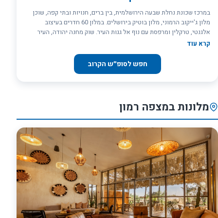
במרכז שכונת נחלת שבעה הירושלמית, בין ברים, חנויות ובתי קפה, שוכן
מלון ג'ייקוב הרמוני, מלון בוטיק בירושלים. במלון 60 חדרים בעיצוב
אלגנטי, טרקלין ומרפסת עם נוף אל גגות העיר. שוק מחנה יהודה, העיר
העתיקה, מדרחוב ממילא ועוד אטרקציות ירושלמיות נמצאות במרחק דקות
קרא עוד
הליכה מהמלון
חפש לסופ״ש הקרוב
מלונות במצפה רמון