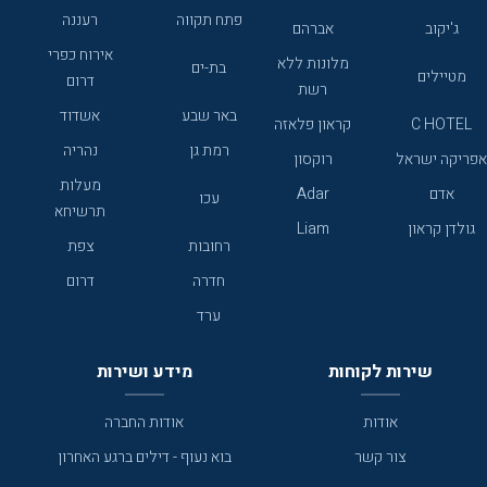
פתח תקווה
רעננה
ג'יקוב
אברהם
אירוח כפרי
מלונות ללא
בת-ים
מטיילים
דרום
רשת
באר שבע
אשדוד
C HOTEL
קראון פלאזה
רמת גן
נהריה
אפריקה ישראל
רוקסון
מעלות
אדם
Adar
עכו
תרשיחא
גולדן קראון
Liam
רחובות
צפת
חדרה
דרום
ערד
שירות לקוחות
מידע ושירות
אודות
אודות החברה
צור קשר
בוא נעוף - דילים ברגע האחרון