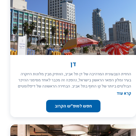
הוא נקודת מוצא מצוינת לטיולים באזור, בהם ניתן לגלות את ההיסטוריה
המפוארת של העיר, שהחליפה שליטים רבים מאז הקמתה במאה השלישית
לפני הספירה. החומות הצלבניות, האמפיתיאטרון הרומי, המקדשים ובתי
המרחץ &ndash; העתיקות של קיסריה פורשות בפנינו את התהפוכות
שעברו על קו החוף של ארץ ישראל מאז ימי בית שני. ובשעת הערב,
כשהשמש צובעת את השמיים באדום, בתי הקפה והמסעדות בנמל העתיק
מציעים לכם לקחת הפסקה וליהנות מהשקיעות המרהיבות ביותר בים
התיכון.
דן
החזית הצבעונית המרהיבה של דן תל אביב, הוותיק מבין מלונות היוקרה
בעיר ומלון הפאר הראשון בישראל, נהפכה זה מכבר לאחד מסימני ההיכר
הבולטים ביותר של קו החוף בתל אביב. הבחירה הראשונה של דיפלומטים
זרים, אמנים בינלאומיים ואצולת הממון, המלון בתל אביב מציע את כל
קרא עוד
הפינוקים והתענוגות שעושים את ההבדל בין חופשה נעימה לנופש בלתי
נשכח. ההיסטוריה של דן תל אביב &ndash; המלון הראשון של רשת
חפש לסופ״ש הקרוב
מלונות דן &ndash; שזורה בהיסטוריה של העיר והמדינה, ומשקפת את
התגשמות חזונם של האחים קסיל וסמו פדרמן. המלון בתל אביב, שצמח
מפנסיון קטה דן המיתולוגי והגדיר מחדש את קו החוף של העיר כרצועה
תיירותית, נועד מפתיחתו לארח את מאות אלפי התיירים שיגיעו לאזור כדי
לחזות בפלא של מדינת היהודים החדשה. גם כיום שומר דן תל אביב על