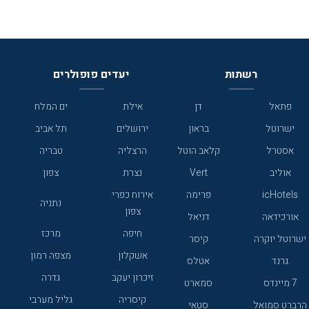
רשתות
יעדים פופולרים
פתאל
דן
אילת
ים המלח
ישרוטל
בראון
ירושלים
תל אביב
אסטרל
קלאב הוטל
הרצליה
טבריה
אוליב
Vert
נצרת
צפון
icHotels
פרימה
אירוח כפרי
נתניה
צפון
אורכידאה
דניאל
חיפה
מרכז
ישרוטל יוקרה
קיסר
אשקלון
מצפה רמון
גרנד
אטלס
זיכרון יעקב
גדרה
7 מיינדס
סמארט
קיסריה
גליל מערבי
הרברט סמואל
סטאי