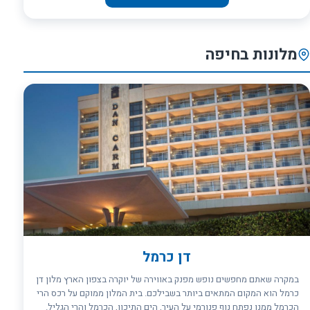
דינמית. אך אל תתנו לעיצוב המודרני ולאווירה הקלילה להטעות אתכם: לדן
אכדיה, שנרכש על ידי משפחת פדרמן ב-1957, מורשת מפוארת של עשרות
שנים. מיומו הראשון הציב המלון בהרצליה, אז מבנה מבודד על צוק מול
הים, סטנדרט חדש עבור מלונות היוקרה בישראל, ומאז הוא לא הפסיק
מלונות בחיפה
לחדש ולהתחדש, במטרה לשמור על מעמדו כאחד המלונות המלהיבים
והמפנקים ביותר במזרח התיכון. במרחק הליכה מחוף הים בהרצליה שוכן
מלון דן אכדיה, המעניק לאורחיו אווירה של כפר נופש קטן בתוך העיר.
המלון נבנה על צוק מול הים ומביא איתו את הסטנדרט הגבוה ביותר של
מלונות יוקרה. לאורך השנים התחדש המקום במטרה להביא את הפינוק
המושלם לאורחים. למעשה, המבקרים בו יכולים ליהנות מספא, מחוף ים
וממסעדת שף ולצאת ממנו לבילוי בעיר. במרחק כמה צעדים מבית מלון
בהרצליה פיתוח נמצאת המרינה המודרנית, הכוללת מתחם קניות יוקרתי.
מרכז העסקים וההיי-טק של האזור נמצא במרחק הליכה קצרה, עם שפע של
בתי קפה אופנתיים ומסעדות מצוינות המחכים רק לכם. במתחם האולמות
&quot;אכדינו&quot;, הצמוד לפאטיו שטוף השמש, מארח המלון
בהרצליה פיתוח מדי שנה כנסים בינלאומיים, בהם משתתפים אנשי עסקים
וחברות מכל העולם. העיצוב המרהיב, המיקום האטרקטיבי ומטבח הגורמה
הופכים את דן אכדיה הרצליה לבחירה המושלמת גם עבור חגיגות
משפחתיות, חתונות וימי הולדת שלא יישכחו במהרה. בין אם מדובר
דן כרמל
בחופשת סוף שבוע מפנקת או ביקור למטרות עסקים, הצוות המסור של
במקרה שאתם מחפשים נופש מפנק באווירה של יוקרה בצפון הארץ מלון דן
המלון בהרצליה פיתוח יעניק לכם אירוח אישי ונעים בסטנדרט המקצועי
כרמל הוא המקום המתאים ביותר בשבילכם. בית המלון ממוקם על רכס הרי
הגבוה ביותר, שבזכותו נהפכה רשת מלונות דן לרשת המלונות המוכרת
הכרמל ממנו נפתח נוף פנורמי על העיר, הים התיכון, הכרמל והרי הגליל.
והאהובה בישראל. מעבר לחדרים המרווחים, לנוף המרהיב ולתפריט העשיר