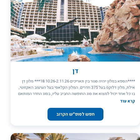
דן
****הספא במלון יהיה סגור בין תאריכים 18.10.26-2.11.26*** מלון דן
אילת, מלון דלוקס בעל 375 חדרים. המלון הקלאסי בעל העיצוב האקזוטי,
בו כל אחד יכול למצוא את סוג החופשה החביב עליו, בסוג החדר המותאם
בדיוק עבורו. לנופשים בחופשה משפחתית בהרכב מלא, מציע המלון את
קרא עוד
שירותי מועדוני הילדים שלו, אשר יעסיקו את בני המשפחה הצעירים, בזמן
שאתם, הבוגרים, תוכלו ליהנות משיזוף, מסאונה או ממשחק סקווש מהנה.
חפש לסופ״ש הקרוב
חדר האוכל המרכזי של המלון ידוע בכל העולם בתפריט הקולינרי העשיר
שלו, ומפנק את השוהים בו בארוחות חלביות, בשריות ו"דגיות" בהגשה
עצמית, שאינם נופלות באיכותן מארוחות במסעדות גורמה. בין השיזוף
בבריכה לבין הבילוי בחמאם הטורקי, תוכלו לעצור להתרעננות קלה ב-