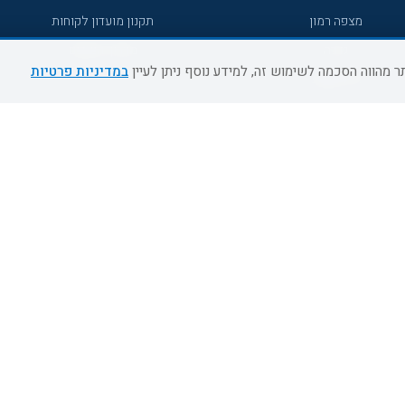
מצפה רמון
תקנון מועדון לקוחות
גדרה
מדריך היעדים
במדיניות פרטיות
גליל מערבי
רעננה
אירוח כפרי דרום
אשדוד
נהריה
מעלות תרשיחא
צפת
דרום