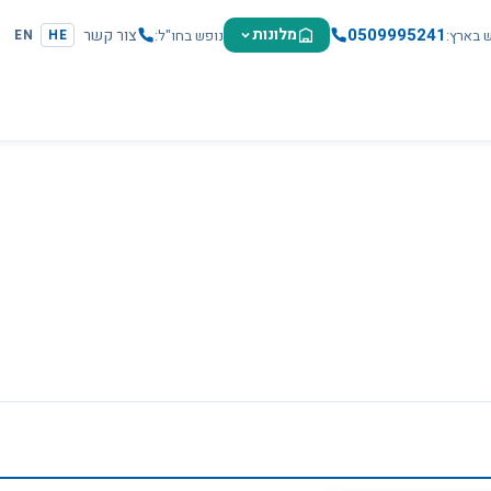
0509995241
מלונות
צור קשר
ש בארץ
נופש בחו"ל
EN
HE