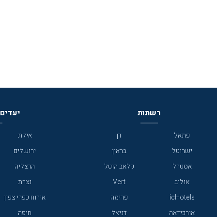
ושירותיות, אלא גם למעורבות חברתית ולערבות
הדדית ברוח הישראלית. על פי הצהרת בעלי המלון,
לא רק שמדובר במלון נוח ושירותי, אלא אף במלון
החברתי הראשון בישראל, שכן, למעלה ממחצית
מרווחי המלון, על פי ההצהרה, עתידים לעבור
,המלון מתאים באופן מושלם גם לאירוח משפחות
ונופש תיירות מדברית ,רוכבי אופניים,טרקטורונים
סיור טעימות יין ביקב פינטו. העיירה ירוחם
שצוברת תאוצה בשנים האחרונות וממצבת את
עצמה על מפת התיירות המדברית ומוקפת
רשתות
יעדים 
באטרקציות ואוצרות טבע כגון :המכתש הגדול, הר
אבנון, אגם ירוחם , חוות בודדים מדהימות ,חולות
צבעוניים ועוד.
פתאל
דן
אילת
ישרוטל
בראון
ירושלים
אסטרל
קלאב הוטל
הרצליה
אוליב
Vert
נצרת
icHotels
פרימה
אירוח כפרי צפון
אורכידאה
דניאל
חיפה