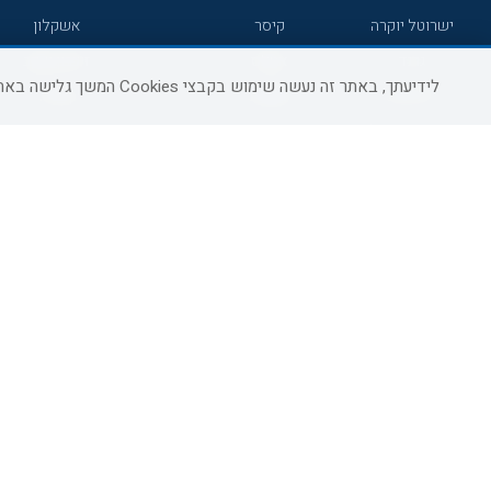
ישרוטל יוקרה
קיסר
אשקלון
גרנד
אטלס
זיכרון יעקב
לידיעתך, באתר זה נעשה שימוש בקבצי Cookies המשך גלישה באתר מהווה הסכמה לשימוש זה, למידע נוסף ניתן לעיין
7 מיינדס
סמארט
קיסריה
הרברט סמואל
סטאי
פתח תקווה
ג'יקוב
אברהם
בת-ים
מטיילים
מלונות ללא רשת
באר שבע
C HOTEL
קראון פלאזה
רמת גן
אפריקה ישראל
רוקסון
עכו
אדם
Adar
רחובות
גולדן קראון
Liam
חדרה
ערד