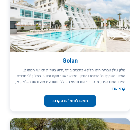
Golan
מלון גולן טבריה הינו מלון 4 כוכבים ביתי ,ידוע בשרות האישי המפנק,
המלון משקיף על הכנרת והגולן ונמצא באזור שקט ורגוע. במלון 98 חדרים
יפים ומשודרגים , מרכז בריאות וספא הכולל :סאונה יבשה ורטובה ג`אקוזי ,
חדר כושר, מרפסות שיזוף וחדרי טיפולים , בריכת שחיה הפועלת בעונה ,
קרא עוד
מדשאות מוריקות , לובי בר הפועל עד השעות הקטנות של הלילה. במלון
בריכה מחודשת, כולל בריכת ילדים.
חפש לסופ״ש הקרוב