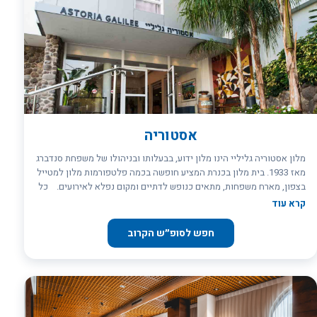
אסטוריה
מלון אסטוריה גליליי הינו מלון ידוע, בבעלותו ובניהולו של משפחת סנדברג
מאז 1933. בית מלון בכנרת המציע חופשה בכמה פלטפורמות מלון למטייל
בצפון, מארח משפחות, מתאים כנופש לדתיים ומקום נפלא לאירועים. כל
השטחים הציבוריים ורוב החדרים שופצו לאחרונה. המלון מציע אירוח
קרא עוד
אינטימי ומקצועי באווירה שקטה ונעימה עבור מטיילים מכל רחבי העולם.
אסטוריה גליליי: בית מלון בכנרת המציע שלל יתרונות: 100 חדרים
חפש לסופ״ש הקרוב
מודרניים ואופנתיים, מחולקים לשלוש קטגוריות, אשר שונות בגודל
ובעיצוב. כל החדרים כוללים: מיזוג אוויר עצמאי LCD טלוויזיה בלוויין
טלפון בחיוג ישיר גישה חופשית לאינטרנט (Wi-Fi) מקרר ואמצעים להכנת
תה וקפה כספת כספת (ברוב החדרים) מייבש שיער כמה חדרים עם
מרפסות חלק מהחדרים הינם זמינים לשימוש טריפל או לארבעה אנשים
דלפק קבלה הפועל 24 שעות ביממה אזור טרקלין נוח מאוד מציע גישה