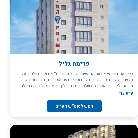
פרימה גליל
כיצד אתם מדמיינים את החופשה הגלילית שלכם? אם אתם חולמים על
נופש המשלב ירוק בעיניים, נופים וטיולים עם אוכל טוב, נוחות ופינוק -
פרימה גליל הוא המלון המושלם עבורכם. מלון פרימה גליל שוכן במעלה
ההר בטבריה, במרכז האתרים ההיסטוריים של העיר ומציע גישה נוחה
קרא עוד
לאתרי התיירות בעיר ומחוצה לה. אידיאלי כנקודת מוצא לטיולים בצפון,
בגליל והרי הגולן. קונספט המלון בנוי ממאפייני הגליל, מבחינת עיצוב,
חפש לסופ״ש הקרוב
טעמים ואווירה. מיועד במיוחד למשפחות.