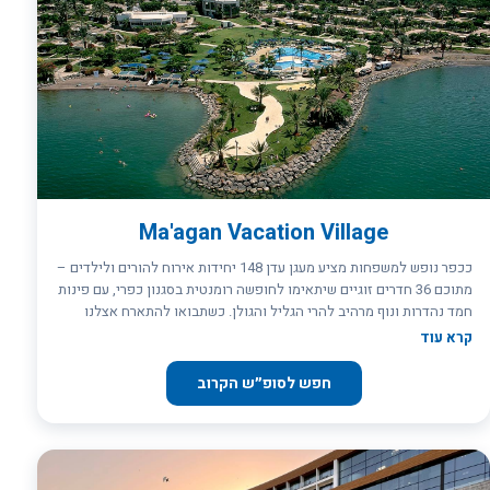
מלון כינר גליל לכפר נופש ולמלון ייחודי בצפון, היא הכינרת. חוף כינר
ממוקם בצמוד לכפר הנופש ומציע חוף נפרד ומוכרז במרחק נגיעה מחדרכם.
Ma'agan Vacation Village
ככפר נופש למשפחות מציע מעגן עדן 148 יחידות אירוח להורים ולילדים –
מתוכם 36 חדרים זוגיים שיתאימו לחופשה רומנטית בסגנון כפרי, עם פינות
חמד נהדרות ונוף מרהיב להרי הגליל והגולן. כשתבואו להתארח אצלנו
תרגישו מיד איך האווירה משתנה, שגרת היום-יום נשארת בבית, ואתם
קרא עוד
יכולים להתחיל ליהנות מהחופשה האיכותית והטובה ביותר.
חפש לסופ״ש הקרוב