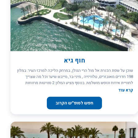
הקיץ - בתוספת מוזיקת רקע או די.ג`יי הבית להשלמת האווירה. כל
האטרקציות במקום אחד מלון המלך שלמה טבריה מציע לכם קרבה לשלל
האטרקציות הקיימות בטבריה והסביבה. במלון בריכת שחייה חצי אולימפית
ובריכת פעוטות (בעונה), שתיהן טובלות במדשאות וירק. ספא המלון –
הספא המרהיב שופץ לאחרונה וכולל חדרי טיפולים עם צוות מעסים
מקצועיים, סאונה, ג`קוזי וחדר כושר. עוד במלון תוכלו למצוא: אודיטוריום
עד 250 מקומות ישיבה, חדרי ישיבות ואולמות כנסים. בית קפה חלבי בלובי
המלון, מועדון ילדים פעיל בחגים ובחודשי הקיץ, שירותי שמרטפות, כביסה
וניקוי יבש, ואף אפשרות לארגון סיורים וטיולים בטבריה והאיזור היוצאים
חוף גיא
מלובי המלון. בואו ליהנות מחוויית נופש מושלמת בצפון!
שוכן על שפת הכנרת אל מול הרי הגולן, במרחק הליכה למרכז העיר. במלון
198 חדרים מאובזרים, טלוויזיה , מיני-בר, מייבש שיער וכל מה שצריך
לחוויית אירוח ונופש מושלמת. בנוסף מציע המלון 2 סוויטות מרווחות
ומעוצבות המשקיפות לנופה הקסום של הכנרת. לובי רחב ומפואר עם
קרא עוד
תפריט מטעמים חלבי עשיר ובר משקאות לשירות האורחים.
חפש לסופ״ש הקרוב