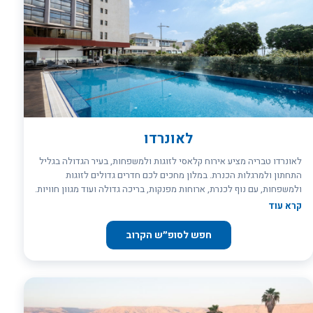
ולהיסחף לעולם של טעמים חדשים וניחוחות מרגשים. בואו עם המשפחה
לנופש קסום על הכנרת. נופש ללא גבולות במלון U BOUTIQUE KINNERET.
זה פשוט מרגיע לכם.
לאונרדו
לאונרדו טבריה מציע אירוח קלאסי לזוגות ולמשפחות, בעיר הגדולה בגליל
התחתון ולמרגלות הכנרת. במלון מחכים לכם חדרים גדולים לזוגות
ולמשפחות, עם נוף לכנרת, ארוחות מפנקות, בריכה גדולה ועוד מגוון חוויות.
המלון ממוקם בין העיר לטבע ומבטיח חופשה שלווה ושקטה. קרבתו לכנרת
קרא עוד
ולאטרקציות נוספות מאפשרת יציאה למגוון טיולים באזור.
חפש לסופ״ש הקרוב