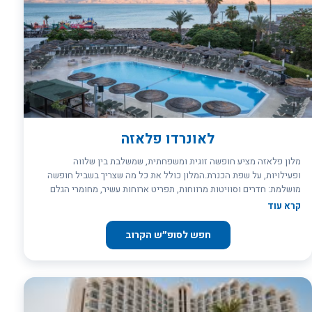
לאונרדו פלאזה
מלון פלאזה מציע חופשה זוגית ומשפחתית, שמשלבת בין שלווה
ופעילויות, על שפת הכנרת.המלון כולל את כל מה שצריך בשביל חופשה
מושלמת: חדרים וסוויטות מרווחות, תפריט ארוחות עשיר, מחומרי הגלם
הטובים ביותר, מתחם ספא הכולל מגוון טיפולים, בריכת ג'קוזי ומתקנים
קרא עוד
נוספים, ושירות אישי מוקפד. הילדים ייהנו ממועדון הילדים, שכולל
משחקים ופעילויות שכולם אוהבים (סגור זמנית עד סוף חודש פברואר
חפש לסופ״ש הקרוב
2026). ***שימו לב: שיפוצים במלון .