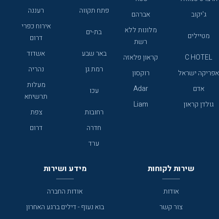
פתח תקווה
רעננה
ג'יקוב
אברהם
אירוח כפרי
מלונות ללא
בת-ים
מטיילים
דרום
רשת
באר שבע
אשדוד
C HOTEL
קראון פלאזה
רמת גן
נהריה
אפריקה ישראל
רוקסון
מעלות
אדם
Adar
עכו
תרשיחא
גולדן קראון
Liam
רחובות
צפת
חדרה
דרום
ערד
שירות לקוחות
מידע ושירות
אודות
אודות החברה
צור קשר
בוא נעוף - דילים ברגע האחרון