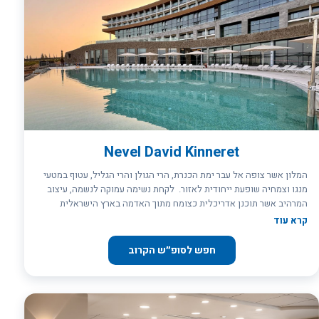
Nevel David Kinneret
המלון אשר צופה אל עבר ימת הכנרת, הרי הגולן והרי הגליל, עטוף במטעי
מנגו וצמחיה שופעת ייחודית לאזור. לקחת נשימה עמוקה לנשמה, עיצוב
המרהיב אשר תוכנן אדריכלית כצומח מתוך האדמה בארץ הישראלית
הטובה ובנוי כצורת הנבל – ככינור דוד תזכורת להיסטוריה מקומית עתיקת
קרא עוד
היומין. מלון נבל דוד גליל ריזורט – אתם מוזמנים להתפעם מתכנון
אדריכלי ייחודי, המשלב את משאבי הטבע מהסביבה הקיימת עם אבני
חפש לסופ״ש הקרוב
הבזלת השחורות והעוצמתיות, לצד עדינותם של חלוקי הנחל הפרוסים
לאורך חופי הכנרת, עם צבעוניות וטקסטורות טבעיות הנשטפות אל תוך
חדרי המלון כחלק בלתי נפרד ממנו. ההיסטוריה והארכאולוגיה הסובבים
את המלון כעדות אמתית ונוכחת לחיים שלמים לפני כאלפי שנים
שהתקיימו באזור ומהווים השראה גם בימינו. במלון החדש, אשר מכיל חדרי