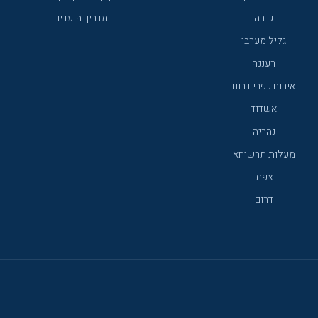
מיוחדת – מושכים אורחים
גדרה
מדריך היעדים
חר פעם. מלון מילוס ים
א מספק חוויה מפנקת
גליל מערבי
 הביקור במלון משאיר חותם
רעננה
אירוח כפרי דרום
אשדוד
נהריה
מעלות תרשיחא
צפת
דרום