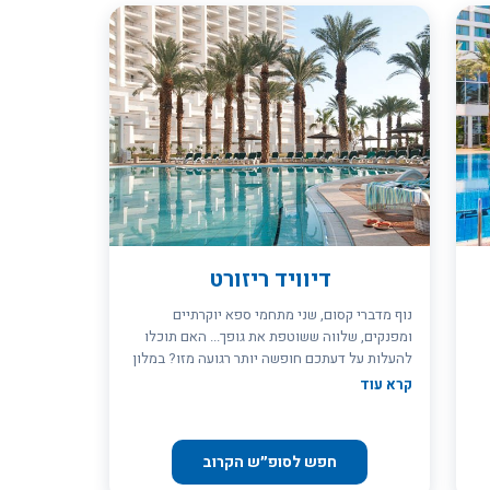
דיוויד ריזורט
נוף מדברי קסום, שני מתחמי ספא יוקרתיים
ומפנקים, שלווה ששוטפת את גופך... האם תוכלו
להעלות על דעתכם חופשה יותר רגועה מזו? במלון
דיוויד ים המלח ריזורט וספא (מלון מרידיאן
קרא עוד
לשעבר) יש את כל אלה, ועוד הרבה יותר: חדרי
המלון המפנקים (חדרי הסופריור והדלקס, על כל
הורסיות שלהם) מיועדים לארח בנוחות שלושה עד
ו
חפש לסופ״ש הקרוב
ארבעה נופשים) בעוד הסוויטות המפוארות
מיועדות לשהיית זוג או שלושה אנשים. בנוסף, קיים