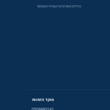
טיולים מאורגנים השטיח המעופף
מוקד הזמנות
0509995241