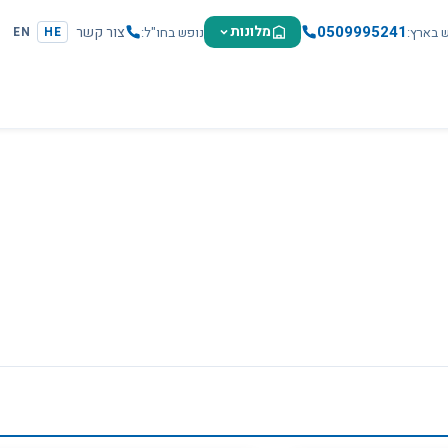
0509995241
מלונות
צור קשר
ש בארץ
נופש בחו"ל
EN
HE