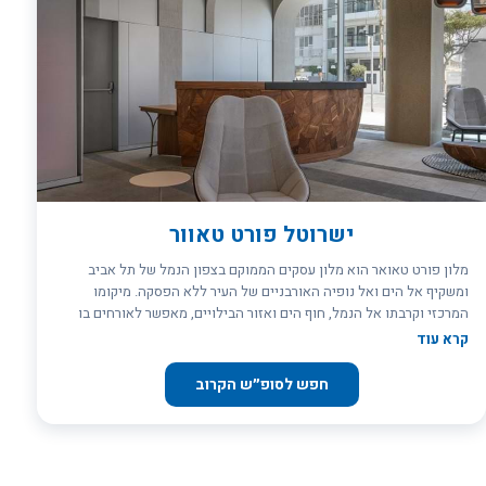
&ndash; פתוחה בעונה, בחודשים אפריל - אוקטובר), עם נוף פנורמי מהמם
של כל קו החוף.
ישרוטל פורט טאוור
מלון פורט טאואר הוא מלון עסקים הממוקם בצפון הנמל של תל אביב
ומשקיף אל הים ואל נופיה האורבניים של העיר ללא הפסקה. מיקומו
המרכזי וקרבתו אל הנמל, חוף הים ואזור הבילויים, מאפשר לאורחים בו
תנועה קלה אל המסעדות, הברים ומרכזי העניין המסחריים בתוך העיר
קרא עוד
ומחוצה לה. המלון מציע חופשה ומנוחה ומאפשר לשלב פעילות עסקית עם
מפגשים חברתיים, חוויה קולינרית ובילוי בבר, במסעדה או בבריכה
חפש לסופ״ש הקרוב
הפנימית בו. בנוסף, אולם האירועים וחדרי הישיבות במלון מציעים
שירותים לקבוצות, קיום כנסים או ימי עיון.