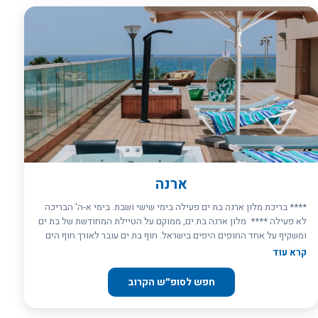
ארנה
**** בריכת מלון ארנה בת ים פעילה בימי שישי ושבת. בימי א-ה' הבריכה
לא פעילה **** מלון ארנה בת ים, ממוקם על הטיילת המחודשת של בת ים
ומשקיף על אחד החופים היפים בישראל. חוף בת ים עובר לאורך חוף הים
התיכון היפהפה של העיר. רצועת החוף באורך 3.5 ק"מ צמודה לטיילת תל
קרא עוד
אביב מצפון, ומשמשת בעיקר לפעילויות פנאי ופנאי ופתוחה לקהל הרחב,
בעיקר כחופי רחצה, טיילת ופארקים. המלון מציע לאורחיו 101 חדרי
חפש לסופ״ש הקרוב
אירוח: חדרים זוגיים. סוויטות ג’וניור, חלקן פונות לים וחלקן לעיר. סוויטות
דלקס הפונות לים. ושלוש סוויטות יפיפיות לחתן כלה עם מרפסת גדולה