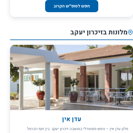
כושר מאובזר עם הציוד המתקדם ביותר ב- UFB Urban Fit Base, במרחק
חפש לסופ״ש הקרוב
מספר צעדים מן המלון (בתשלום נוסף ובתאום מול חדר הכושר),
לובי/לאונג’ אקסקלוסיבי ויוקרתי עם אינטרנט אלחוטי ללא תשלום, תפריט
טאפאס ייחודי ובר טרנדי.
מלונות בזיכרון יעקב
עדן אין
מלון עדן אין – נופש פסטורלי במושבה זיכרון יעקב בין חוף הכרמל