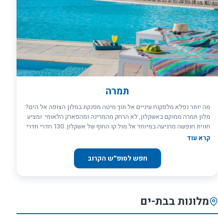
תמרה
מה יותר נפלא מלפקוח עיניים אל תוך מיטה מפנקת במלון הצופה אל הים?
מלון תמרה ממוקם באשקלון, לא הרחק מהמרינה ומהפארק הלאומי ומציע
חווית חופשה מרגיעה במיוחד אל מול קו החוף של אשקלון. 130 חדרי חדרי
המלון המעוצבים ברכות וצופים כולם אל הים. במלון אף מתחם ספא
קרא עוד
מפנק, בריכת שחיה בעונה, טרקלין עסקים, מתחם לילדים ומטבח עשיר
המאופיין בארוחות קולינריות משובחות
חפש לסופ״ש הקרוב
מלונות בבת-ים