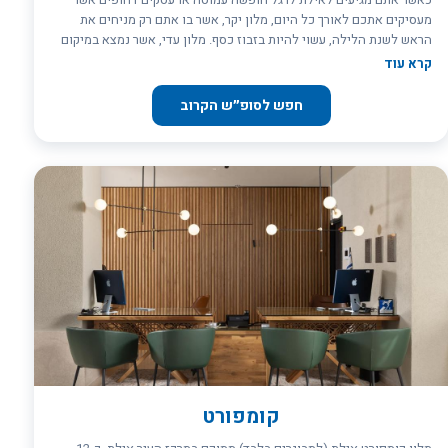
מעסיקים אתכם לאורך כל היום, מלון יקר, אשר בו אתם רק מניחים את
הראש לשנת הלילה, עשוי להיות בזבוז כסף. מלון עדי, אשר נמצא במיקום
מרכזי בעיר, יחסוך לכם את כאב הראש שבחיפוש מלון משתלם ובקרבת
קרא עוד
מקום לכל הדברים המעניינים באמת שבאילת. &nbsp; 111 חדרים
וסוויטות עומדים לרשותכם במלון הקטן והאינטימי הזה: 88 חדרים
חפש לסופ״ש הקרוב
סטנדרטיים, אשר מהם נשקף חוף מפרץ אילת היפהפה, 12 סוויטות
ג&#39;וניור מרווחות המכילות ג&#39;קוזי ו-11 סוויטות משפחתיות
מפנקות, מחכות לאורחים לאחר יום עמוס עסקים, צלילות, שופינג או
בילויים. כל אחד מהסוויטות והחדרים כולל טלוויזיה המחוברת ללווין,
אינטרנט חינמי, מקרר וכל מה שנדרש לכם למנוחה במהלך היום העמוס
שלכם. המלון מונגש ומתאים גם לבעלי מגבלות תנועה. &nbsp; חדר האוכל
המרווח של המלון מגיש ארוחות בוקר קונטיננטליות בהגשת מזנון, המכילה
את מיטב הגבינות, הסלטים והמאפים. ארוחות הצהריים/ערב אף הן אינן
נופלות מהן בטריותן ובטעמן והן מאפשרות לכם למלא מצברים ולאגור כוח
ליציאה הבאה שלכם לקניון, לפגישת העסקים או לצלילה הבאה. &nbsp;
בתוך מתחם המלון קיימים מכון יופי, בית כנסת וחנות מזכרות והמלון מציע
לשוהים בו שיעורי התעמלות מסוגים שונים בסטודיו. בנוסף, קיים במלון
חדר משחקי וידיאו, אשר בו מכונות משחק שיעסיקו את בני הנוער והצעירים
שבאורחים. החניה מקורה וחינמית לאורחי המלון והאינטרנט האלחוטי
חינמי אף הוא בכל שטחי המלון. &nbsp;
קומפורט