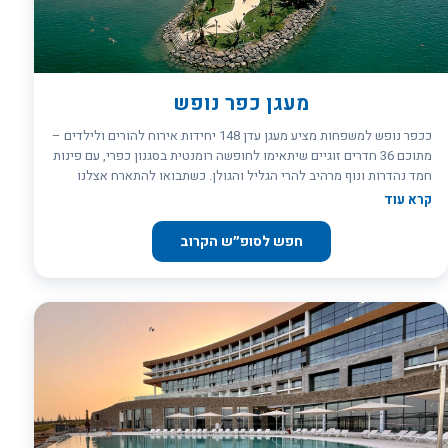
מעגן כפר נופש
ככפר נופש למשפחות מציע מעגן עדן 148 יחידות אירוח להורים ולילדים –
מתוכם 36 חדרים זוגיים שיתאימו לחופשה רומנטית בסגנון כפרי, עם פינות
חמד נהדרות ונוף מרהיב להרי הגליל והגולן. כשתבואו להתארח אצלנו
תרגישו מיד איך האווירה משתנה, שגרת היום-יום נשארת בבית, ואתם
קרא עוד
יכולים להתחיל ליהנות מהחופשה האיכותית והטובה ביותר.
חפש לסופ״ש הקרוב