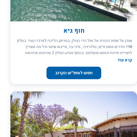
הספא המרהיב שופץ לאחרונה וכולל חדרי טיפולים עם צוות מעסים
מקצועיים, סאונה, ג`קוזי וחדר כושר. עוד במלון תוכלו למצוא: אודיטוריום
עד 250 מקומות ישיבה, חדרי ישיבות ואולמות כנסים. בית קפה חלבי בלובי
המלון, מועדון ילדים פעיל בחגים ובחודשי הקיץ, שירותי שמרטפות, כביסה
וניקוי יבש, ואף אפשרות לארגון סיורים וטיולים בטבריה והאיזור היוצאים
חוף גיא
מלובי המלון. בואו ליהנות מחוויית נופש מושלמת בצפון!
שוכן על שפת הכנרת אל מול הרי הגולן, במרחק הליכה למרכז העיר. במלון
198 חדרים מאובזרים, טלוויזיה , מיני-בר, מייבש שיער וכל מה שצריך
לחוויית אירוח ונופש מושלמת. בנוסף מציע המלון 2 סוויטות מרווחות
ומעוצבות המשקיפות לנופה הקסום של הכנרת. לובי רחב ומפואר עם
קרא עוד
תפריט מטעמים חלבי עשיר ובר משקאות לשירות האורחים.
חפש לסופ״ש הקרוב