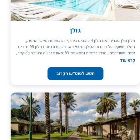
מפילינג ועיסויים שונים, דרך רפלקסולוגיה, שיאצו ואירוודה ועד לשיטות
אבחון אלטרנטיביות כשטיפה אנרגטית וביורגונומי. שירותי הספא מספקים
את ההשלמה, שאולי נדרשת לכם, כדי להשיג את החופשה המושלמת,
ברגיעת הנפש והגוף, שלאחריה תוכלו לשוב לשגרה חדשים, רעננים ומלאי
מרץ.
גולן
מלון גולן טבריה הינו מלון 4 כוכבים ביתי ,ידוע בשרות האישי המפנק,
המלון משקיף על הכנרת והגולן ונמצא באזור שקט ורגוע. במלון 98 חדרים
יפים ומשודרגים , מרכז בריאות וספא הכולל :סאונה יבשה ורטובה ג`אקוזי ,
חדר כושר, מרפסות שיזוף וחדרי טיפולים , בריכת שחיה הפועלת בעונה ,
קרא עוד
מדשאות מוריקות , לובי בר הפועל עד השעות הקטנות של הלילה. במלון
בריכה מחודשת, כולל בריכת ילדים.
חפש לסופ״ש הקרוב