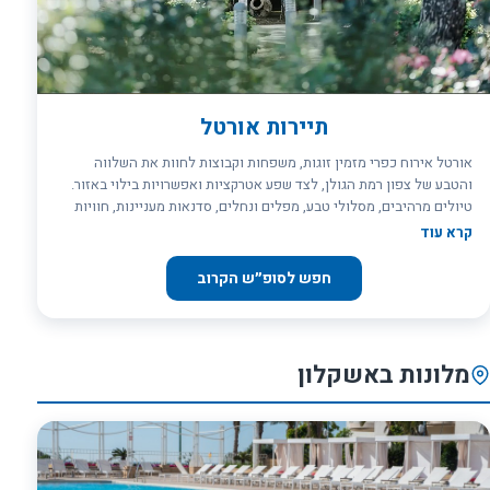
תיירות אורטל
אורטל אירוח כפרי מזמין זוגות, משפחות וקבוצות לחוות את השלווה
והטבע של צפון רמת הגולן, לצד שפע אטרקציות ואפשרויות בילוי באזור.
טיולים מרהיבים, מסלולי טבע, מפלים ונחלים, סדנאות מעניינות, חוויות
קולינריות ויקבים מפורסמים – כל מה שצריך כדי ליצור חופשה בלתי
קרא עוד
נשכחת. כל שנותר לכם הוא להחליט מה תרצו לגלות!
חפש לסופ״ש הקרוב
מלונות באשקלון