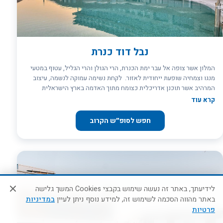
נבל דוד כנרת
המלון אשר צופה אל עבר ימת הכנרת, הרי הגולן והרי הגליל, עטוף במטעי
מנגו וצמחיה שופעת ייחודית לאזור. לקחת נשימה עמוקה לנשמה, עיצוב
המרהיב אשר תוכנן אדריכלית כצומח מתוך האדמה בארץ הישראלית
הטובה ובנוי כצורת הנבל – ככינור דוד תזכורת להיסטוריה מקומית עתיקת
קרא עוד
היומין. מלון נבל דוד גליל ריזורט – אתם מוזמנים להתפעם מתכנון
אדריכלי ייחודי, המשלב את משאבי הטבע מהסביבה הקיימת עם אבני
חפש לסופ״ש הקרוב
הבזלת השחורות והעוצמתיות, לצד עדינותם של חלוקי הנחל הפרוסים
לאורך חופי הכנרת, עם צבעוניות וטקסטורות טבעיות הנשטפות אל תוך
חדרי המלון כחלק בלתי נפרד ממנו. ההיסטוריה והארכאולוגיה הסובבים
את המלון כעדות אמתית ונוכחת לחיים שלמים לפני כאלפי שנים
שהתקיימו באזור ומהווים השראה גם בימינו. במלון החדש, אשר מכיל חדרי
אירוח, מסעדת לובי, טרקלין עסקים, אולם אירועים, חדרי ישיבות,
אמפיתאטרון ייחודי בגודלו, בריכת אינסוף, ספא מפנק, הושם דגש על
לידיעתך, באתר זה נעשה שימוש בקבצי Cookies המשך גלישה
שירות, איכות הקולינריה, קידמה, לצד חווית אירוח המותאמת אישית לכל
באתר מהווה הסכמה לשימוש זה, למידע נוסף ניתן לעיין
במדיניות
אורח. חופשה מפנקת בגליל הקסום.
פרטיות