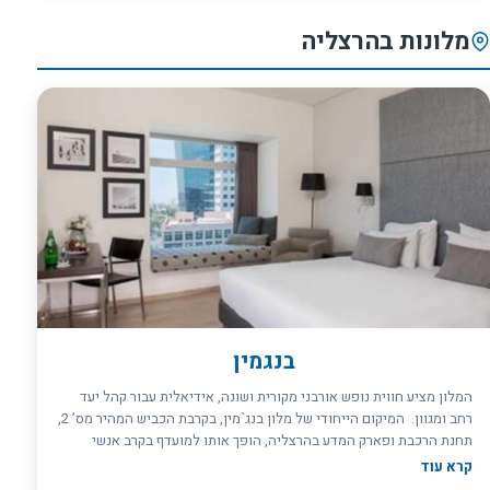
הפונה לים. אינטרנט אלחוטי חינם בכל החדרים ובשטחים הציבוריים.
במלון חדר אוכל הממוקם בקומה השביעית ומגיש ארוחת בוקר ישראלית
מלונות בהרצליה
מגוונת ועשירה. במלון תהנו מאולמות אירועים לכל מטרה. במתחם המלון
ישנה מספרה, מאפייה כשרה, מינימרקט, בית כנסת וכספומט. אורחי מלון
ארנה יכולים גישה קלה לחוף בת ים המרהיב, ואילו הטיילת הציורית היא
המקום האידיאלי לטיול ערב רומנטי.
בנגמין
המלון מציע חווית נופש אורבני מקורית ושונה, אידיאלית עבור קהל יעד
רחב ומגוון. המיקום הייחודי של מלון בנג`מין, בקרבת הכביש המהיר מס’ 2,
תחנת הרכבת ופארק המדע בהרצליה, הופך אותו למועדף בקרב אנשי
עסקים. מלון בנג’מין הרצליה מציע דילים יוקרתיים ומפנקים לזוגות,
קרא עוד
חדרים יוקרתיים, מסעדת שף המציעה ארוחות בוקר בסטנדרט גבוה, חדר