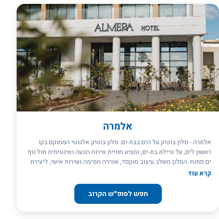
אלמרה
אלמרה - מלון בוטיק על הים בבת-ים. מלון בוטיק אלגנטי הממוקם בקו
ראשון לים, על טיילת בת-ים, ומציע חוויית אירוח רגועה ואינטימית מול נוף
ים פתוח. המלון משלב עיצוב מוקפד, אווירה חמימה ושירות אישי, ליצירת
תחושה של בית מול המים. החדרים מעוצבים בקווים נקיים ונעימים, חלקם
קרא עוד
עם מרפסת ונוף לים, ומתאימים לזוגות, חופשות רוגע ואורחים עסקיים.
המלון נמצא במרחק הליכה ממרכז העיר ובקרבה לתחנת הרכבת הקלה, עם
חפש לסופ״ש הקרוב
גישה נוחה לתל אביב ולאטרקציות מקומיות.