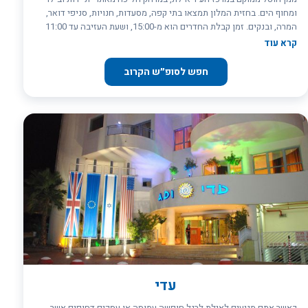
ומחוף הים. בחזית המלון תמצאו בתי קפה, מסעדות, חנויות, סניפי דואר,
המרה, ובנקים. זמן קבלת החדרים הוא מ-15:00, ושעת העזיבה עד 11:00
(ביום שבת ניתן לעזוב עד 12:00, או בתוספת של 200 ₪ במידה ויוצאים
קרא עוד
במוצ"ש). אורחי המלון נהנים מגישה חופשית לאינטרנט אלחוטי בכל שטח
המלון. המלון כולל בית כנסת,בריכת שחייה, , חדרים שונים (כולל כאלה
חפש לסופ״ש הקרוב
הפונים לבריכה או עם מרפסות פרטיות ומשותפות). ,בחדרים יש : אמבטיה
או מקלחון, שירותים מגבות, סבון, כספת, מזגן, מקרר,טלוויזיה עם כבלים
וארון. ניתן לבקש מיקרוגל ללא תוספת תשלום . למלון חוף ים פרטי שנמצא
בחוף הצפוני, 10 דקות הליכה מהמקום. החוף כולל מסעדה המגישה דגי ים
סוף, בשרים על האש, סלטים, פיצות, גלידות, שייקים, אלכוהול ועוד. בערבי
החוף מתקיימות פעילויות כמו קריוקי, שירה בציבור ומוזיקה לריקודים,
והאווירה כוללת שמש וים. שירותי המסעדה כוללים שירות אדיב ואישי,
והיא פתוחה גם בשבת, אך אינה כשרה. אורחי המלון יכולים ליהנות
משירותי החוף, הכוללים מיטות ושמשיות חינם, ו-20% הנחה על התפריט.
בנוסף, ניתן להשכיר נרגילות. המלון מציע אירוח לקבוצות במחירים
משתלמים לכל אורך השנה. נוהל אירוח צעירים: • אירוח צעירים מגיל 17
בלבד בצירוף ת.ז אישית וכן אישור הורים ( יש לבקש מהסוכן) חתום בצירוף
ת.ז וספח הורה . אם לא תימסר חתימתו, ההזמנה תבוטל. פיקדון בהגעה
150 ש"ח במזומן לכל אדם . הפיקדון הינו כנגד נזקים והתנהגות • הנוהל
תקף לצעירים מתחת לגיל 18
עדי
כאשר אתם מגיעים לאילת לרגל חופשה עמוסה או עסקים דחופים אשר