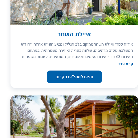
איילת השחר
אירוח כפרי איילת השחר ממוקם בלב הגליל ומציע חוויית אירוח ייחודית,
המשלבת נופים מרהיבים, שלווה כפרית ואווירה משפחתית. במתחם
האירוח 63 חדרי אירוח נעימים ומאובזרים, המתאימים לזוגות, משפחות
וקבוצות. המקום מוקף בטבע גלילי שופע. המיקום המרכזי של הקיבוץ
קרא עוד
מאפשר גישה נוחה לאטרקציות פופולריות בגליל ובגולן. כפר הנופש מציע
3 סוגי חדרים: סופריור 22 מ”ר , דלקס 25 מ”ר וסוויטות מרווחות בגודל 28
חפש לסופ״ש הקרוב
מ”ר. חדרי האירוח ששופצו לאחרונה ממוקמים ב-6 מבנים בעלי 2 קומות –
עלייה לקומה השנייה הינה במדרגות. בנוסף, שני מבנים צמודיי קרקע
הבנויים בצורת U ובמרכזם רחבה להתכנסות.