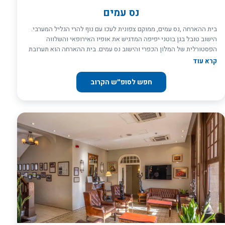
נס עמים
בית ההארחה ,נס עמים, ממוקם צפונית לעכו עם נוף להרי הגליל המערבי.
הישוב טובל בגן בוטני יפיפה המדגיש את אופיו האירופאי והשלווה
הפסטורלית של המלון הכפרי והישוב נס עמים. בית ההארחה הוא תערובת
ייחודית של תרבויות צפון אירופה וישראל, מציע חדרי מלון כפריים או
קרא עוד
דירות קיבוץ לקבוצות ויחידים, בריכה, מסעדה, בית כנסת, מוזיאון, אולם
קונצרטים /בית תפילה ,חנות מזכרות וסיורים ביישוב.
חפש לסופ״ש הקרוב