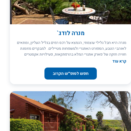
מנרה לודג`
מנרה היא חבל גלילי עוצמתי, הנמצא על רכס רמים בגליל העליון, ומתאים
לאוהבי הטבע, הספורט האתגרי ולמשפחות מטיילים. למבקרים מזומנת
חוויה חזקה של פארק אתגרי המלא בהרפתקאות, פעילויות אקסטרים
ואדרנלין לצד מתחם אירוח ולינה במרומי הצוק בגובה 900 מטר. נוגעים
קרא עוד
בשמים, צופים בציפורים ומרגישים בשיא. הלודג' הכפרי המיועד למטיילים
ולחובבי הספורט ממוקם בגובה של כ 900 מטר בליבו של קיבוץ מנרה
חפש לסופ״ש הקרוב
שבהרי נפתלי שהם חלק מרכס רמים מציע חווית אירוח ייחודית! מלבד
הלינה וארוחת הבוקר תוכלו ליהנות מכניסה חופשית ללא עלות לפארק
הפעילות האתגריות וההרפתקאות בטבע צוק מנרה! בשל מיקומו הגבוה
בראש מצוקי מנרה תוכלו להשקיף לנופי ארץ ישראל המדהימים: . רמת
הגולן, החרמון , עמק החולה העיר קריית שמונה שהם רק חלק קטן מהנופים
הנשקפים אצלנו.