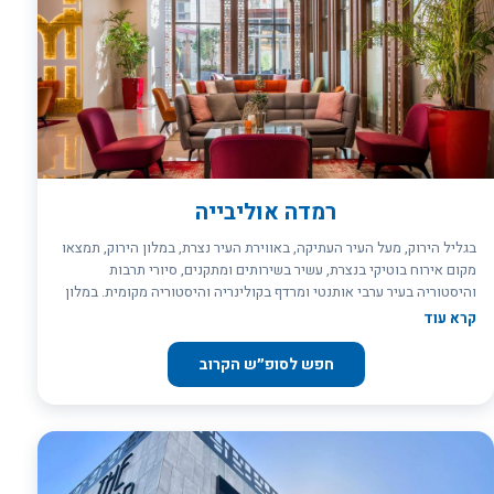
רמדה אוליבייה
בגליל הירוק, מעל העיר העתיקה, באווירת העיר נצרת, במלון הירוק, תמצאו
מקום אירוח בוטיקי בנצרת, עשיר בשירותים ומתקנים, סיורי תרבות
והיסטוריה בעיר ערבי אותנטי ומרדף בקולינריה והיסטוריה מקומית. במלון
בנצרת ניתן לחוות ולהתנסות בסדנאות בישול ואפייה, סדנאות שף
קרא עוד
מיוחדות, סיורי תרבות והיסטוריה וקולינאריים בעיר העתיקה, מתחם ספא
מפנק, בריכת שחייה מקורה וג'קוזי הפתוחות עד 22:00 בלילה בנוסף לחדר
חפש לסופ״ש הקרוב
כושר מאובזר במיוחד. מלון אקלקטי המחבר עבר והווה, ומציע נוף גבעות
הגליל והעיר ההיסטורית מהחדרים והסוויטות המעוצבים. מיקום המלון
מאפשר גישה נוחה לכנסיות, שווקים והסמטאות של נצרת, ומתאים לחקר
המורשת התרבותית העשירה של העיר. יש מקומות חניה בשפע, כולל
לרכבים חשמליים. הפליגו במסע קולינרי במסעדות מלון הבוטיק בנצרת,
בהן חומרי גלם טריים ואיכותיים נרקחים למנות מענגות על ידי שפים