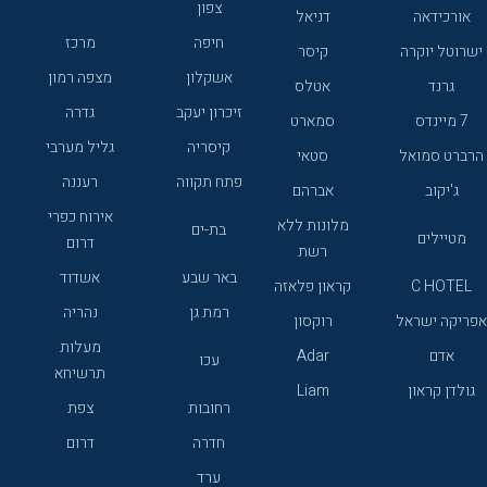
צפון
אורכידאה
דניאל
חיפה
מרכז
ישרוטל יוקרה
קיסר
אשקלון
מצפה רמון
גרנד
אטלס
זיכרון יעקב
גדרה
7 מיינדס
סמארט
קיסריה
גליל מערבי
הרברט סמואל
סטאי
פתח תקווה
רעננה
ג'יקוב
אברהם
אירוח כפרי
מלונות ללא
בת-ים
מטיילים
דרום
רשת
באר שבע
אשדוד
C HOTEL
קראון פלאזה
רמת גן
נהריה
אפריקה ישראל
רוקסון
מעלות
אדם
Adar
עכו
תרשיחא
גולדן קראון
Liam
רחובות
צפת
חדרה
דרום
ערד