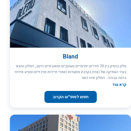
מומחים. בין אם אתם חובבי בשר או צמחוניים, התפריט שלנו מציע גן עדן
של טעמים שיספק כל חך. בר סולטנה, על הגג של המלון עם האווירה
הקסומה שלו, מציע חווית ערב ייחודית עם הופעות ריקודי בטן לצלילי
דרבוקה בלילות נבחרים מול הנוף המרהיב . במתחם המלון יש שתי
מסעדות: לוקנדה, בכניסה למלון עם נוף לעיר העתיקה, ופתוחה לקהל
הרחב עם 10% הנחה לאורחי המלון. זעפרן היא חדר האוכל של המלון, בו
מוגשות הארוחות בוקר וערב. הזמינו את הלינה בנצרת במלון הבוטיק שלנו
עוד היום ותיהנו משילוב מושלם של יוקרה, מסורת ונוחות מודרנית.
Bland
מלון בוטיק בין 70 חדרים יפהפיים מעוצבים ומאובזרים היטב, המלון נמצא
בעיר העתיקה של נצרת בקרבת מסעדות ואתרי תיירות מרכזיים ומציע אירוח
ברמה גבוהה . המלון אינו כשר.
קרא עוד
חפש לסופ״ש הקרוב