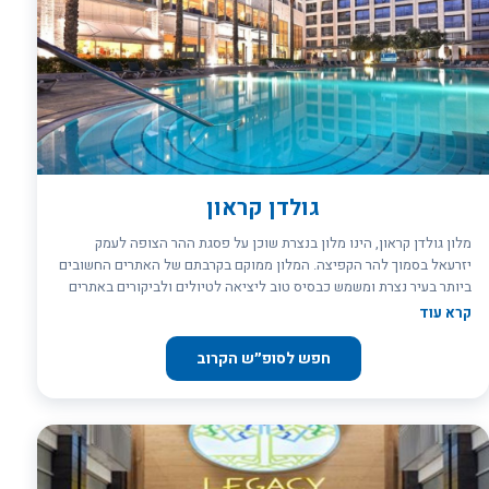
גולדן קראון
מלון גולדן קראון, הינו מלון בנצרת שוכן על פסגת ההר הצופה לעמק
יזרעאל בסמוך להר הקפיצה. המלון ממוקם בקרבתם של האתרים החשובים
ביותר בעיר נצרת ומשמש כבסיס טוב ליציאה לטיולים ולביקורים באתרים
ההיסטוריים של הגליל וצפון הארץ. מלון גולדן קראון נצרת מציע חופשה
קרא עוד
ייחודית המשלבת את היוקרה שבמלון והקסם של העיר העתיקה של נצרת,
סמטאות השוק הצבעוני והססגוני ואתרי התיירות המוכרים בעולם כולו.
חפש לסופ״ש הקרוב