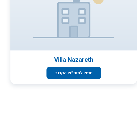
מאובזר, הכולל מתקני ספורט וכושר חדשניים, סאונה יבשה וסאונה רטובה
וג’קוזי מחומם. למשפחות עם ילדים מציע המלון מועדון ילדים הדואג
לתעסוקה לקטנטנים, בעוד ההורים יכולים לנפוש להם ברוגע ובנעימים. עוד
מציע המלון שתי מסעדות כשרות, בית כנסת וכן טרקלין עסקים ומספר
אולמות אירועים בגדלים שונים, המיועדים לכנסים, לאירועים עסקיים, לימי
עיון וכן לאירועים משפחתיים.
Villa Nazareth
חפש לסופ״ש הקרוב