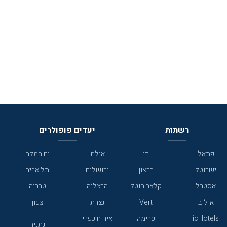
רשתות
יעדים פופולרים
פתאל
דן
אילת
ים המלח
ישרוטל
בראון
ירושלים
תל אביב
אסטרל
קלאב הוטל
הרצליה
טבריה
אוליב
Vert
נצרת
צפון
icHotels
פרימה
אירוח כפרי
נתניה