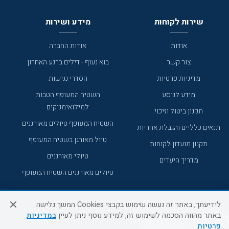
שירות לקוחות
מידע ושירות
אודות
אודות החברה
צור קשר
בוא נעוף - דילים ברגע האחרון
מדיניות פרטיות
הסדרי נגישות
מידע לנוסע
השטיח המעופף הטבות
למילואימניקים
תקנון ביטול וזיכוי
השטיח המעופף טיולים מאורגנים
תנאים כלליים והגבלת אחריות
טיול מאורגן בשטיח המעופף
תקנון מועדון לקוחות
טיולי מאורגנים
מדריך היעדים
טיולים מאורגנים השטיח המעופף
לידיעתך, באתר זה נעשה שימוש בקבצי Cookies המשך גלישה
באתר מהווה הסכמה לשימוש זה, למידע נוסף ניתן לעיין
במדיניות
פרטיות