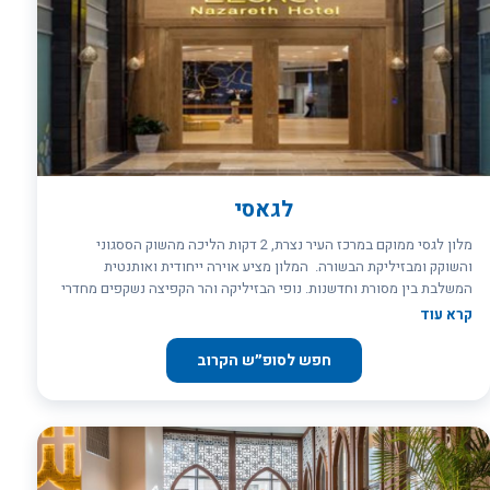
לגאסי
מלון לגסי ממוקם במרכז העיר נצרת, 2 דקות הליכה מהשוק הססגוני
והשוקק ומבזיליקת הבשורה. המלון מציע אוירה ייחודית ואותנטית
המשלבת בין מסורת וחדשנות. נופי הבזיליקה והר הקפיצה נשקפים מחדרי
המלון. מיקום המלון מאפשר יציאה לטיולים וביקור באתרים בעיר ובאזור.
קרא עוד
מלון לא כשר. אין בריכה למלון.
חפש לסופ״ש הקרוב