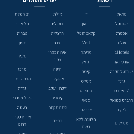
רשתות
יעדים פופולרים
פתאל
דן
אילת
ים המלח
ישרוטל
בראון
ירושלים
תל אביב
אסטרל
קלאב הוטל
הרצליה
טבריה
אוליב
Vert
נצרת
צפון
icHotels
פרימה
אירוח כפרי
נתניה
צפון
אורכידאה
דניאל
חיפה
מרכז
ישרוטל יוקרה
קיסר
אשקלון
מצפה רמון
גרנד
אטלס
זיכרון יעקב
גדרה
7 מיינדס
סמארט
קיסריה
גליל מערבי
הרברט סמואל
סטאי
פתח תקווה
רעננה
ג'יקוב
אברהם
אירוח כפרי
מלונות ללא
בת-ים
מטיילים
דרום
רשת
באר שבע
אשדוד