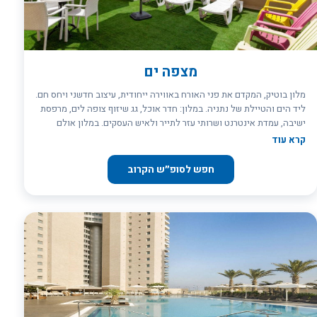
מצפה ים
מלון בוטיק, המקדם את פני האורח באווירה ייחודית, עיצוב חדשני ויחס חם.
ליד הים והטיילת של נתניה. במלון: חדר אוכל, גג שיזוף צופה לים, מרפסת
ישיבה, עמדת אינטרנט ושרותי עזר לתייר ולאיש העסקים. במלון אולם
אירועים יפיפה, מעוצב בסגנון חדשני. האולם מתאים לאירועים עד 150
קרא עוד
איש, בר/בת מצוות, בריתות, חתונות, ימי הולדת, שבתות חתן וכל אירוע
שברצונכם לחגוג. כשר בהשגחת הרבנות נתניה. במקום נערכים כנסים, ימי
חפש לסופ״ש הקרוב
עיון והרצאות.