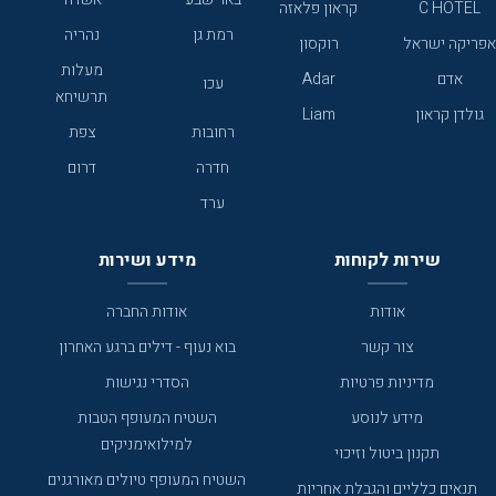
C HOTEL
קראון פלאזה
רמת גן
נהריה
אפריקה ישראל
רוקסון
מעלות
אדם
Adar
עכו
תרשיחא
גולדן קראון
Liam
רחובות
צפת
חדרה
דרום
ערד
שירות לקוחות
מידע ושירות
אודות
אודות החברה
צור קשר
בוא נעוף - דילים ברגע האחרון
מדיניות פרטיות
הסדרי נגישות
מידע לנוסע
השטיח המעופף הטבות
למילואימניקים
תקנון ביטול וזיכוי
השטיח המעופף טיולים מאורגנים
תנאים כלליים והגבלת אחריות