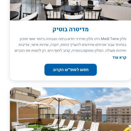
מדיטרה בוטיק
מלון Medi Terre הינו מלון מודרני חדש ברמה הגבוהה ביותר אשר תוכנן
במיוחד עבור אורחים שיודעים להעריך נוחות, יוקרה, שירות אישי, אדיבות
ואיכות מעולה. המלון ממוקם בנתניה, קרוב לחוף הים. רק לחצות את הכביש
- ותמצאו את עצמכם על חוף ים מקסים, עם בתי קפה נעימים, שמשיות
קרא עוד
וכסאות נוחים. מלון מדיטרה הוא אחד המלונות הטובים בישראל, שנבנה
על פי הסטנדרטים הבינלאומיים הקפדניים ביותר. מלבד חדרי יחיד וחדרים
חפש לסופ״ש הקרוב
זוגיים, במלון נבנו סוויטות של שלושה וארבעה חדרים עם ג`קוזי סאונה
וחדר אוכל פרטי. ***מלון כשר למהדרין. שימו לב: בשבת אין הגשת ארוחת
בוקר חלבית- באופן גורף יש היפוך ארוחות.