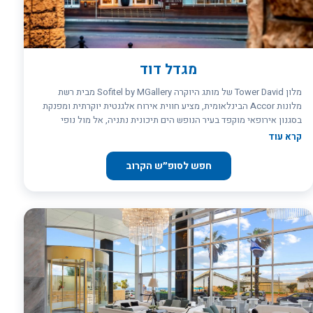
מגדל דוד
מלון Tower David של מותג היוקרה Sofitel by MGallery מבית רשת
מלונות Accor הבינלאומית, מציע חווית אירוח אלגנטית יוקרתית ומפנקת
בסגנון אירופאי מוקפד בעיר הנופש הים תיכונית נתניה, אל מול נופי
הטיילת הארוכה וחופי העיר המרהיבים ביופיים, במרחק 2 דקות הליכה
קרא עוד
מהים.
חפש לסופ״ש הקרוב