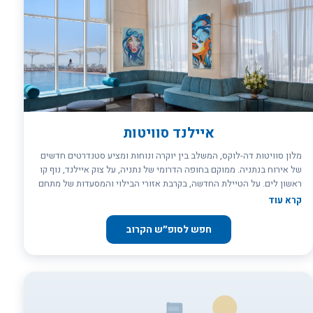
איילנד סוויטות
מלון סוויטות דה-לוקס, המשלב בין יוקרה ונוחות ומציע סטנדרטים חדשים
של אירוח בנתניה. ממוקם בחופה הדרומי של נתניה, על צוק איילנד, נוף קו
ראשון לים. על הטיילת החדשה, בקרבת אזורי הבילוי והמסעדות של מתחם
ההי-טק בפולג. כחמש דקות נסיעה ממרכז העיר. הכניסה למלון איילנד
קרא עוד
סוויטות נתניה , הינה מגיל 21 ומעלה . (או בהצגת חוגר) חובה הצגת כ.
אשראי בתוקף ע`פ פרטי האורח הרשומים בהזמנה בעת ההגעה למלון !
חפש לסופ״ש הקרוב
***בריכת השחיה תפתח ב 1/4/26 מחוממת וחיצונית***