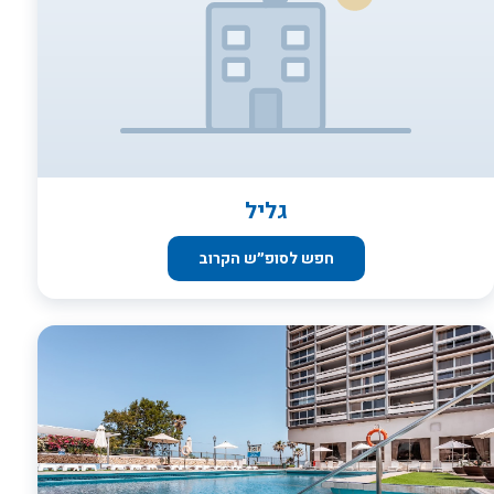
גליל
חפש לסופ״ש הקרוב