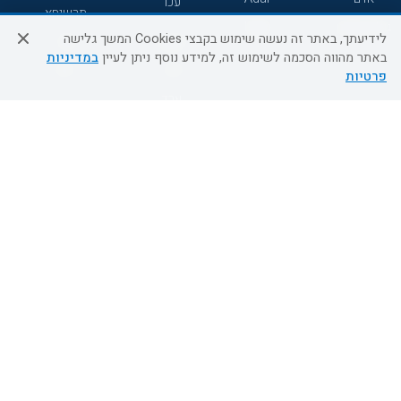
עכו
תרשיחא
גולדן קראון
Liam
לידיעתך, באתר זה נעשה שימוש בקבצי Cookies המשך גלישה
רחובות
צפת
באתר מהווה הסכמה לשימוש זה, למידע נוסף ניתן לעיין
במדיניות
חדרה
דרום
פרטיות
ערד
שירות לקוחות
מידע ושירות
אודות
אודות החברה
צור קשר
בוא נעוף - דילים ברגע האחרון
מדיניות פרטיות
הסדרי נגישות
מידע לנוסע
השטיח המעופף הטבות
למילואימניקים
תקנון ביטול וזיכוי
השטיח המעופף טיולים מאורגנים
תנאים כלליים והגבלת אחריות
טיול מאורגן בשטיח המעופף
תקנון מועדון לקוחות
טיולי מאורגנים
מדריך היעדים