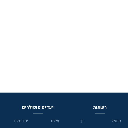
רשתות
יעדים פופולרים
פתאל
דן
אילת
ים המלח