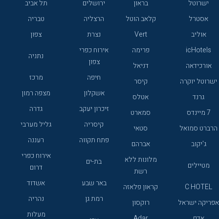
ישרוטל
בראון
ירושלים
תל אביב
אסטרל
קלאב הוטל
הרצליה
טבריה
אוליב
Vert
נצרת
צפון
icHotels
פרימה
אירוח כפרי
נתניה
צפון
אורכידאה
דניאל
חיפה
מרכז
ישרוטל יוקרה
קיסר
אשקלון
מצפה רמון
גרנד
אטלס
זיכרון יעקב
גדרה
7 מיינדס
סמארט
קיסריה
גליל מערבי
הרברט סמואל
סטאי
פתח תקווה
רעננה
ג'יקוב
אברהם
אירוח כפרי
מלונות ללא
בת-ים
מטיילים
דרום
רשת
באר שבע
אשדוד
C HOTEL
קראון פלאזה
רמת גן
נהריה
אפריקה ישראל
רוקסון
מעלות
אדם
Adar