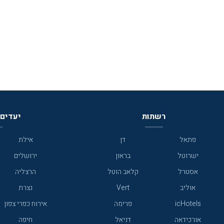
רשתות
יעדים 
פתאל
דן
אילת
ישרוטל
בראון
ירושלים
אסטרל
קלאב הוטל
הרצליה
אוליב
Vert
נצרת
icHotels
פרימה
אירוח כפרי צפון
אורכידאה
דניאל
חיפה