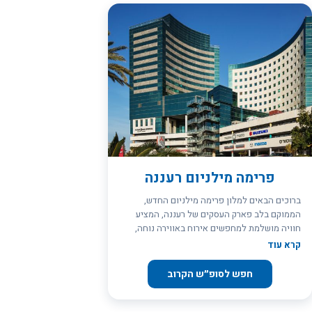
פרימה מילניום רעננה
ברוכים הבאים למלון פרימה מילניום החדש,
הממוקם בלב פארק העסקים של רעננה, המציע
חוויה מושלמת למחפשים אירוח באווירה נוחה,
יוקרתית ומפנקת. אורחי המלון ייהנו מעיצוב
קרא עוד
מוקפד, מסוגנן ומרהיב - פרי תכנונו של מעצב העל
ארי שאלתיאל. המלון המשתרע על פני 17 קומות,
חפש לסופ״ש הקרוב
מציע חדרים מעוצבים, מרווחים, מפוארים ומפנקים.
במלון אולמות כנסים ואירועים וכן חדרי ישיבות
המותאמים לתת מענה אידיאלי הן לאירוח עסקי והן