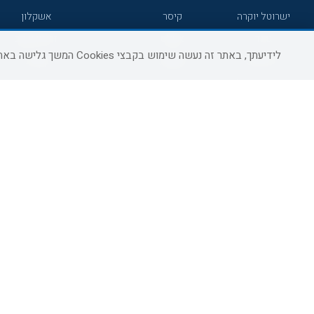
ישרוטל יוקרה
קיסר
אשקלון
גרנד
אטלס
זיכרון יעקב
לידיעתך, באתר זה נעשה שימוש בקבצי Cookies המשך גלישה באתר מהווה הסכמה לשימוש זה, למידע נוסף ניתן לעיין
7 מיינדס
סמארט
קיסריה
הרברט סמואל
סטאי
פתח תקווה
ג'יקוב
אברהם
בת-ים
מטיילים
מלונות ללא רשת
באר שבע
C HOTEL
קראון פלאזה
רמת גן
אפריקה ישראל
רוקסון
עכו
אדם
Adar
רחובות
גולדן קראון
Liam
חדרה
ערד