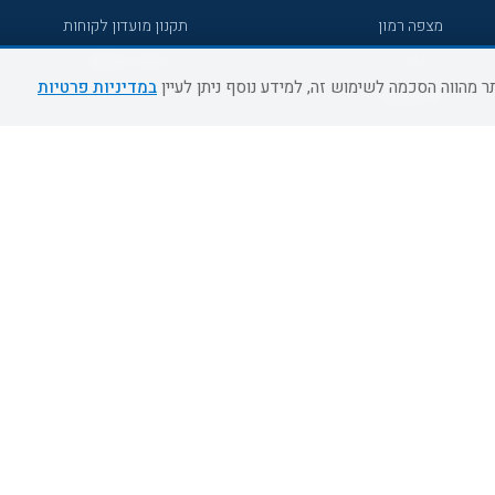
מצפה רמון
תקנון מועדון לקוחות
גדרה
מדריך היעדים
במדיניות פרטיות
גליל מערבי
רעננה
אירוח כפרי דרום
אשדוד
נהריה
מעלות תרשיחא
צפת
דרום