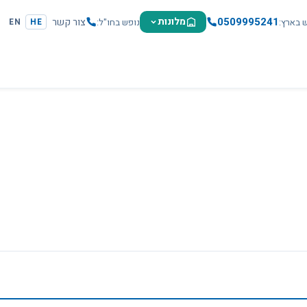
0509995241
מלונות
צור קשר
ש בארץ
נופש בחו"ל
EN
HE