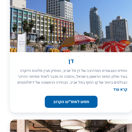
דמותו ותרומתו. המבנה ההיסטורי שבו שוכן המלון הוא אחד היפים בתל
אביב ומשלב אלמנטים אקלקטיים המוסיפים קסם לחוויית האירוח.
דן
החזית הצבעונית המרהיבה של דן תל אביב, הוותיק מבין מלונות היוקרה
בעיר ומלון הפאר הראשון בישראל, נהפכה זה מכבר לאחד מסימני ההיכר
הבולטים ביותר של קו החוף בתל אביב. הבחירה הראשונה של דיפלומטים
זרים, אמנים בינלאומיים ואצולת הממון, המלון בתל אביב מציע את כל
קרא עוד
הפינוקים והתענוגות שעושים את ההבדל בין חופשה נעימה לנופש בלתי
נשכח. ההיסטוריה של דן תל אביב &ndash; המלון הראשון של רשת
חפש לסופ״ש הקרוב
מלונות דן &ndash; שזורה בהיסטוריה של העיר והמדינה, ומשקפת את
התגשמות חזונם של האחים קסיל וסמו פדרמן. המלון בתל אביב, שצמח
מפנסיון קטה דן המיתולוגי והגדיר מחדש את קו החוף של העיר כרצועה
תיירותית, נועד מפתיחתו לארח את מאות אלפי התיירים שיגיעו לאזור כדי
לחזות בפלא של מדינת היהודים החדשה. גם כיום שומר דן תל אביב על