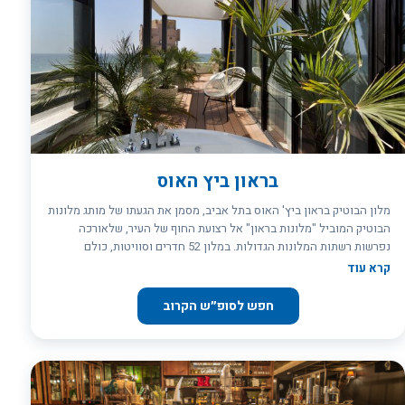
ציורי של דה פרס, הדומה לחלק מתפאורה של תיאטרון, ומעליו פסלי
חליפות שנראה כי מישהו לקח אותן בזה העת מתוך הצגה. בחדרי המלון
ישנם ציורים של שתי האמניות, המהדהדות דמויות שונות ואת רוח
התיאטרון.
בראון ביץ האוס
מלון הבוטיק בראון ביץ' האוס בתל אביב, מסמן את הגעתו של מותג מלונות
הבוטיק המוביל "מלונות בראון" אל רצועת החוף של העיר, שלאורכה
נפרשות רשתות המלונות הגדולות. במלון 52 חדרים וסוויטות, כולם
מפוארים ומרווחים ולרובם מרפסות שמש מרווחות ומפנקות. המלון ממוקם
קרא עוד
ברחוב הירקון 64 בתל אביב, פינת הרחובות טרומפלדור ונס ציונה, ובמרחק
הליכה קצר מחוף הים.
חפש לסופ״ש הקרוב