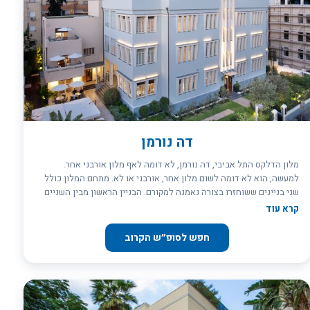
מסעדת שף ים-תיכונית בהובלתו של שף בר צנגר, עם תפריט המשלב חומרי
גלם טריים ומקומיים. ספא L. Raphael Genève – ספא בינלאומי עם
טיפולים מותאמים אישית, עיסויים, יוגה, סאונות וחמאם. חדר כושר – חדר
כושר משוכלל ופתוח 24/7. בריכה חיצונית עונתית – בריכה עם תפריט
קוקטיילים, מנות שף, אויסטרים וקוויאר. The Chapel – חלל אדריכלי
היסטורי לאירועים פרטיים באווירה אינטימית וייחודית. Valet Parking –
חניה תת-קרקעית מקורה עם שירות חניה אישי (בתשלום). מלון כשר.תעודת
כשרות – רבנות שוהם***.
דה נורמן
מלון הדלקס התל אביבי, דה נורמן, לא דומה לאף מלון אורבני אחר.
למעשה, הוא לא דומה לשום מלון אחר, אורבני או לא. מתחם המלון כולל
שני בניינים ששוחזרו בצורה נאמנה למקורם. הבניין הראשון מבין השניים
מעוצב בסגנון רנסאנסי, ואילו הבניין השני כולו מעוצב בהשפעת שנות
קרא עוד
העשרים. את הרושם השליו, מעצים בוסתן קסום ופסטורלי, הממוקם בין שני
הבניינים המרשימים.&nbsp;במלון, השייך לרשת מלונות הבוטיק
חפש לסופ״ש הקרוב
הבינלאומית SLH, הושקעה מחשבה רבה בכל פרט ופריט. הבניין ההיסטורי
(זה שברחוב נחמני 23) מכיל עשרים סוויטות המעוצבות, אף הן, בטאץ'
היסטורי קלאסי. הבניין המודרני יותר (ברחוב נחמני 25), מכיל שלושים
חדרים מעוצבים ומפנקים מהסוגים קלאסיק, דלקס וגראנד-דלקס. כל אחד
מהחדרים והסוויטות שבשני הבניינים מאובזר במערכת סאונד, טלוויזיית