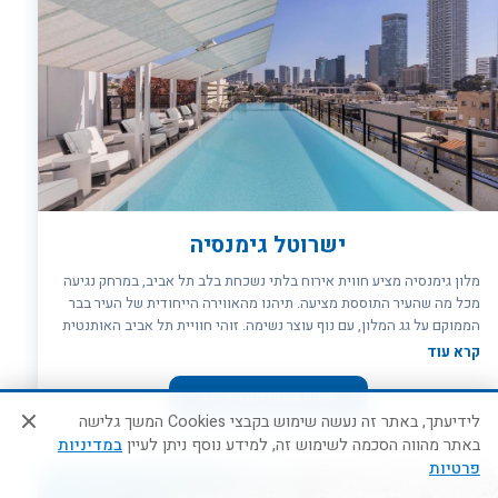
10 ומעלה בלבד
ישרוטל גימנסיה
מלון גימנסיה מציע חווית אירוח בלתי נשכחת בלב תל אביב, במרחק נגיעה
מכל מה שהעיר התוססת מציעה. תיהנו מהאווירה הייחודית של העיר בבר
הממוקם על גג המלון, עם נוף עוצר נשימה. זוהי חוויית תל אביב האותנטית
במיטבה! המלון ממוקם במרחק הליכה מחוף הים, אזור נווה צדק
קרא עוד
הבוהמייני, ומנחלת בנימין, שם תמצאו שפע של בתי קפה, מסעדות וחנויות
שיכולות להעשיר את ביקורכם. בנוסף, מסעדת השף "שילה" שבמלון
חפש לסופ״ש הקרוב
מוסיפה לחוויית האירוח עם אוכל איכותי המשלב אווירה חיה ומרשימה.
לידיעתך, באתר זה נעשה שימוש בקבצי Cookies המשך גלישה
המלון כולל 145 חדרים המעוצבים בקו מינימליסטי ומודרני, ומספקים
באתר מהווה הסכמה לשימוש זה, למידע נוסף ניתן לעיין
במדיניות
חווית חופשה עירונית נוחה ונטולת מאמץ. העיצוב עדכני ומחושב, כך שבכל
פרטיות
חדר תוכלו לנצל את הזמן בעיר בצורה הטובה ביותר. .המלון לא כשר