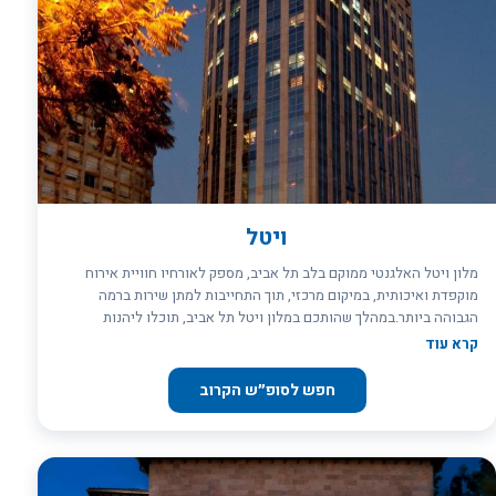
ויטל
מלון ויטל האלגנטי ממוקם בלב תל אביב, מספק לאורחיו חוויית אירוח
מוקפדת ואיכותית, במיקום מרכזי, תוך התחייבות למתן שירות ברמה
הגבוהה ביותר.במהלך שהותכם במלון ויטל תל אביב, תוכלו ליהנות
מחדרים מרווחים ומעוצבים, מארוחת בוקר עשירה ומטיפולי ספא
קרא עוד
מפנקים.לרשותכם עומדים מכון כושר, טרקלין עסקים, חדר ישיבות מהודר,
חדר טיפולי ספא, חניון תת קרקעי וקניון צמוד. מיקומו האידיאלי של המלון
חפש לסופ״ש הקרוב
בתל אביב, במרחק הליכה קצר ממוקדי התרבות, הבילוי והשופינג, מאפשר
לאורחי המלון לחגוג את העיר ללא הפסקה.