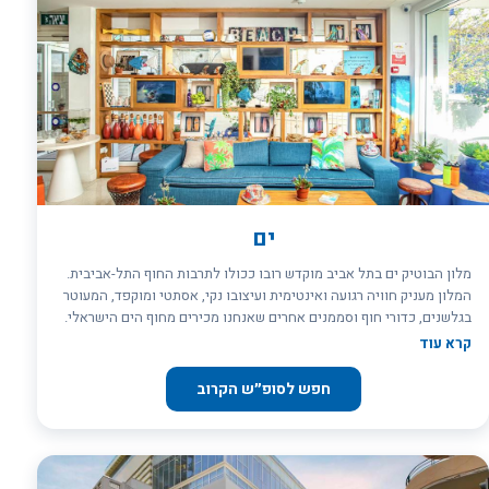
קאווה ולהתפנק מהבריזה הנדיבה שמספק הים הכחול. הנופש במלון טל
בתל אביב מעניק חוויה נפלאה למי שרוצה לחגוג את העיר, לעשות בה
עסקים או פשוט להתרווח בצד ולהירגע ממנה
ים
מלון הבוטיק ים בתל אביב מוקדש רובו ככולו לתרבות החוף התל-אביבית.
המלון מעניק חוויה רגועה ואינטימית ועיצובו נקי, אסתטי ומוקפד, המעוטר
בגלשנים, כדורי חוף וסממנים אחרים שאנחנו מכירים מחוף הים הישראלי.
בגלל מיקומו הנוח, המלון מתמחה באירוח תיירים ואנשי עסקים מהארץ
קרא עוד
ומחו"ל, כאשר הם מגיעים לתל אביב. המלון האורבני, הממוקם בסמוך
לכניסה למתחם נמל תל אביב שוקק החיים, מכיל 43 חדרים, אשר חלקם
חפש לסופ״ש הקרוב
מכילים מרפסות הצופות אל נופי הנמל והים. כל אחד מהחדרים מצויד
בטלוויזיה המחוברת לכבלים, מקרר, ערכת תה וקפה וכספת. אזור הלאונג'
של המלון, נפתח למרפסת חביבה, בה סועדים אורחי המלון את ארוחת
הבוקר הישראלית העשירה והמשביעה שלהם. אחר הצהריים, במהלך ה-