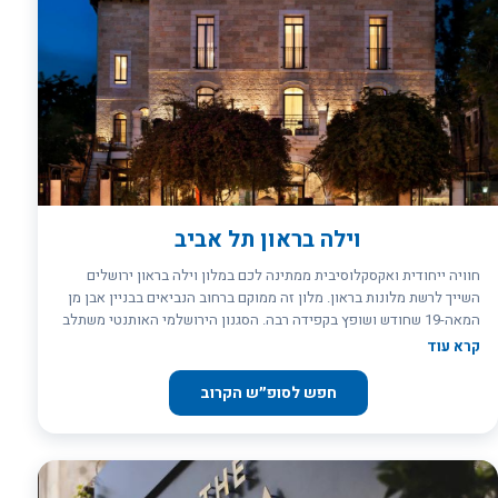
וילה בראון תל אביב
חוויה ייחודית ואקסקלוסיבית ממתינה לכם במלון וילה בראון ירושלים
השייך לרשת מלונות בראון. מלון זה ממוקם ברחוב הנביאים בבניין אבן מן
המאה-19 שחודש ושופץ בקפידה רבה. הסגנון הירושלמי האותנטי משתלב
פה נהדר עם אבזור מודרני ואווירה מרעננת בין-לאומית. במקרה שאתם
קרא עוד
מעוניינים להעביר מספר ימים בלתי נשכחים בלב בירת ישראל הגעתם
למקום הנכון. זהו מלון בוטיק בעל 24 חדרים המציע לאורחיו חדרים
חפש לסופ״ש הקרוב
מפנקים, יחס אישי אדיב וחם. תבחרו בעצמכם בין החדרים הזוגיים
הקלאסיים, החדרים המרווחים בעליית הגג או הסוויטות המטופחות
המצוידות במרפסת. כל אחד מהחדרים עוצב בקפידה רבה ומשמר בתוכו את
הרוח הירושלמית – קשתות אבן, חלונות גדולים, שטיחים, ריהוט וינטג'.
בזכות האבזור המודרני תוכלו לשלב מסע לעבר הרחוק עם כל הפינוקים