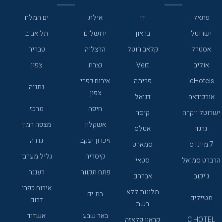
פתאל
דן
אילת
ים המלח
ישרוטל
בראון
ירושלים
תל אביב
אסטרל
קלאב הוטל
הרצליה
טבריה
אוליב
Vert
נצרת
צפון
icHotels
פרימה
אירוח כפרי
נתניה
צפון
אורכידאה
דניאל
חיפה
מרכז
ישרוטל יוקרה
קיסר
אשקלון
מצפה רמון
גרנד
אטלס
זיכרון יעקב
גדרה
7 מיינדס
סמארט
קיסריה
גליל מערבי
הרברט סמואל
סטאי
פתח תקווה
רעננה
ג'יקוב
אברהם
אירוח כפרי
מלונות ללא
בת-ים
מטיילים
דרום
רשת
באר שבע
אשדוד
C HOTEL
קראון פלאזה