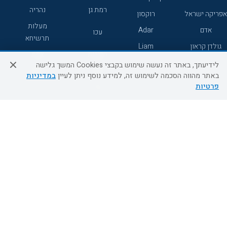
רמת גן
נהריה
אפריקה ישראל
רוקסון
מעלות
אדם
Adar
עכו
תרשיחא
גולדן קראון
Liam
רחובות
צפת
לידיעתך, באתר זה נעשה שימוש בקבצי Cookies המשך גלישה
חדרה
דרום
באתר מהווה הסכמה לשימוש זה, למידע נוסף ניתן לעיין
במדיניות
פרטיות
ערד
שירות לקוחות
מידע ושירות
אודות
אודות החברה
צור קשר
בוא נעוף - דילים ברגע האחרון
מדיניות פרטיות
הסדרי נגישות
מידע לנוסע
השטיח המעופף הטבות
למילואימניקים
תקנון ביטול וזיכוי
השטיח המעופף טיולים מאורגנים
תנאים כלליים והגבלת אחריות