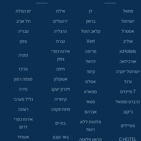
פתאל
דן
אילת
ים המלח
ישרוטל
בראון
ירושלים
תל אביב
אסטרל
קלאב הוטל
הרצליה
טבריה
אוליב
Vert
נצרת
צפון
icHotels
פרימה
אירוח כפרי
נתניה
צפון
אורכידאה
דניאל
חיפה
מרכז
ישרוטל יוקרה
קיסר
אשקלון
מצפה רמון
גרנד
אטלס
זיכרון יעקב
גדרה
7 מיינדס
סמארט
קיסריה
גליל מערבי
הרברט סמואל
סטאי
פתח תקווה
רעננה
ג'יקוב
אברהם
אירוח כפרי
מלונות ללא
בת-ים
מטיילים
דרום
רשת
באר שבע
אשדוד
C HOTEL
קראון פלאזה