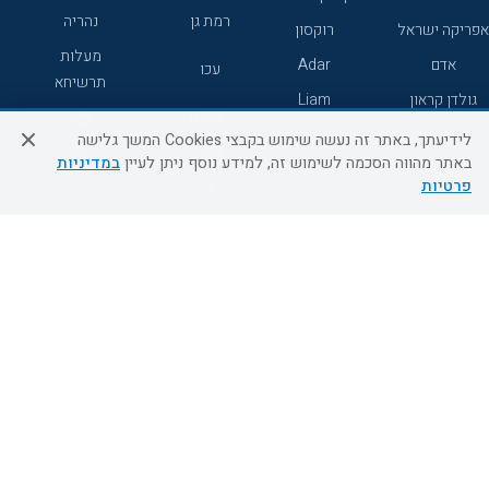
רמת גן
נהריה
אפריקה ישראל
רוקסון
מעלות
אדם
Adar
עכו
תרשיחא
גולדן קראון
Liam
רחובות
צפת
לידיעתך, באתר זה נעשה שימוש בקבצי Cookies המשך גלישה
חדרה
דרום
באתר מהווה הסכמה לשימוש זה, למידע נוסף ניתן לעיין
במדיניות
פרטיות
ערד
שירות לקוחות
מידע ושירות
אודות
אודות החברה
צור קשר
בוא נעוף - דילים ברגע האחרון
מדיניות פרטיות
הסדרי נגישות
מידע לנוסע
השטיח המעופף הטבות
למילואימניקים
תקנון ביטול וזיכוי
השטיח המעופף טיולים מאורגנים
תנאים כלליים והגבלת אחריות