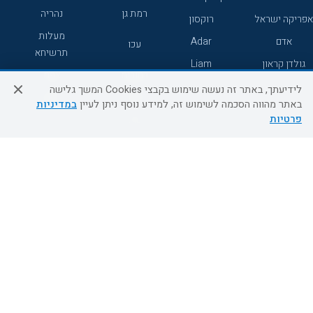
רמת גן
נהריה
אפריקה ישראל
רוקסון
מעלות
אדם
Adar
עכו
תרשיחא
גולדן קראון
Liam
רחובות
צפת
לידיעתך, באתר זה נעשה שימוש בקבצי Cookies המשך גלישה
חדרה
דרום
באתר מהווה הסכמה לשימוש זה, למידע נוסף ניתן לעיין
במדיניות
פרטיות
ערד
שירות לקוחות
מידע ושירות
אודות
אודות החברה
צור קשר
בוא נעוף - דילים ברגע האחרון
מדיניות פרטיות
הסדרי נגישות
מידע לנוסע
השטיח המעופף הטבות
למילואימניקים
תקנון ביטול וזיכוי
השטיח המעופף טיולים מאורגנים
תנאים כלליים והגבלת אחריות