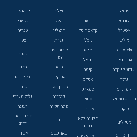
פתאל
דן
אילת
ים המלח
ישרוטל
בראון
ירושלים
תל אביב
אסטרל
קלאב הוטל
הרצליה
טבריה
אוליב
Vert
נצרת
צפון
icHotels
פרימה
אירוח כפרי
נתניה
צפון
אורכידאה
דניאל
חיפה
מרכז
ישרוטל יוקרה
קיסר
אשקלון
מצפה רמון
גרנד
אטלס
זיכרון יעקב
גדרה
7 מיינדס
סמארט
קיסריה
גליל מערבי
הרברט סמואל
סטאי
פתח תקווה
רעננה
ג'יקוב
אברהם
אירוח כפרי
מלונות ללא
בת-ים
מטיילים
דרום
רשת
באר שבע
אשדוד
C HOTEL
קראון פלאזה