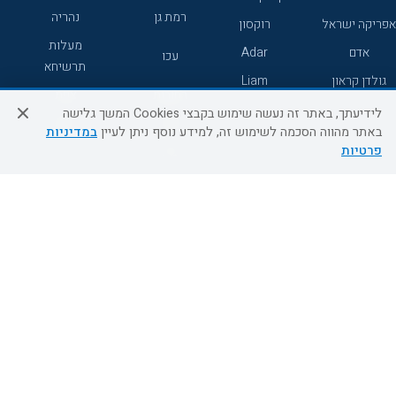
רמת גן
נהריה
אפריקה ישראל
רוקסון
מעלות
אדם
Adar
עכו
תרשיחא
גולדן קראון
Liam
רחובות
צפת
לידיעתך, באתר זה נעשה שימוש בקבצי Cookies המשך גלישה
חדרה
דרום
באתר מהווה הסכמה לשימוש זה, למידע נוסף ניתן לעיין
במדיניות
פרטיות
ערד
שירות לקוחות
מידע ושירות
אודות
אודות החברה
צור קשר
בוא נעוף - דילים ברגע האחרון
מדיניות פרטיות
הסדרי נגישות
מידע לנוסע
השטיח המעופף הטבות
למילואימניקים
תקנון ביטול וזיכוי
השטיח המעופף טיולים מאורגנים
תנאים כלליים והגבלת אחריות