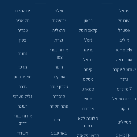
פתאל
דן
אילת
ים המלח
ישרוטל
בראון
ירושלים
תל אביב
אסטרל
קלאב הוטל
הרצליה
טבריה
אוליב
Vert
נצרת
צפון
icHotels
פרימה
אירוח כפרי
נתניה
צפון
אורכידאה
דניאל
חיפה
מרכז
ישרוטל יוקרה
קיסר
אשקלון
מצפה רמון
גרנד
אטלס
זיכרון יעקב
גדרה
7 מיינדס
סמארט
קיסריה
גליל מערבי
הרברט סמואל
סטאי
פתח תקווה
רעננה
ג'יקוב
אברהם
אירוח כפרי
מלונות ללא
בת-ים
מטיילים
דרום
רשת
באר שבע
אשדוד
C HOTEL
קראון פלאזה