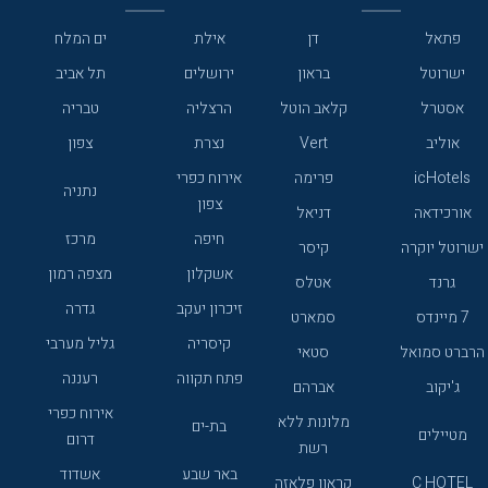
פתאל
דן
אילת
ים המלח
ישרוטל
בראון
ירושלים
תל אביב
אסטרל
קלאב הוטל
הרצליה
טבריה
אוליב
Vert
נצרת
צפון
icHotels
פרימה
אירוח כפרי
נתניה
צפון
אורכידאה
דניאל
חיפה
מרכז
ישרוטל יוקרה
קיסר
אשקלון
מצפה רמון
גרנד
אטלס
זיכרון יעקב
גדרה
7 מיינדס
סמארט
קיסריה
גליל מערבי
הרברט סמואל
סטאי
פתח תקווה
רעננה
ג'יקוב
אברהם
אירוח כפרי
מלונות ללא
בת-ים
מטיילים
דרום
רשת
באר שבע
אשדוד
C HOTEL
קראון פלאזה