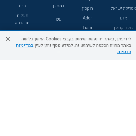
רמת גן
נהריה
אפריקה ישראל
רוקסון
מעלות
אדם
Adar
עכו
תרשיחא
גולדן קראון
Liam
רחובות
צפת
לידיעתך, באתר זה נעשה שימוש בקבצי Cookies המשך גלישה
חדרה
דרום
באתר מהווה הסכמה לשימוש זה, למידע נוסף ניתן לעיין
במדיניות
פרטיות
ערד
שירות לקוחות
מידע ושירות
אודות
אודות החברה
צור קשר
בוא נעוף - דילים ברגע האחרון
מדיניות פרטיות
הסדרי נגישות
מידע לנוסע
השטיח המעופף הטבות
למילואימניקים
תקנון ביטול וזיכוי
השטיח המעופף טיולים מאורגנים
תנאים כלליים והגבלת אחריות