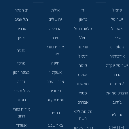
פתאל
דן
אילת
ים המלח
ישרוטל
בראון
ירושלים
תל אביב
אסטרל
קלאב הוטל
הרצליה
טבריה
אוליב
Vert
נצרת
צפון
icHotels
פרימה
אירוח כפרי
נתניה
צפון
אורכידאה
דניאל
חיפה
מרכז
ישרוטל יוקרה
קיסר
אשקלון
מצפה רמון
גרנד
אטלס
זיכרון יעקב
גדרה
7 מיינדס
סמארט
קיסריה
גליל מערבי
הרברט סמואל
סטאי
פתח תקווה
רעננה
ג'יקוב
אברהם
אירוח כפרי
מלונות ללא
בת-ים
מטיילים
דרום
רשת
באר שבע
אשדוד
C HOTEL
קראון פלאזה