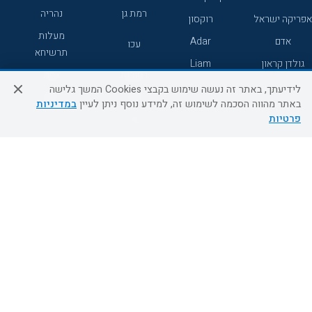
רמת גן
נהריה
אפריקה ישראל
רוקסון
מעלות
אדם
Adar
עכו
תרשיחא
גולדן קראון
Liam
רחובות
צפת
לידיעתך, באתר זה נעשה שימוש בקבצי Cookies המשך גלישה
חדרה
דרום
באתר מהווה הסכמה לשימוש זה, למידע נוסף ניתן לעיין
במדיניות
פרטיות
ערד
שירות לקוחות
מידע ושירות
אודות
אודות החברה
צור קשר
בוא נעוף - דילים ברגע האחרון
מדיניות פרטיות
הסדרי נגישות
מידע לנוסע
השטיח המעופף הטבות
למילואימניקים
תקנון ביטול וזיכוי
השטיח המעופף טיולים מאורגנים
תנאים כלליים והגבלת אחריות