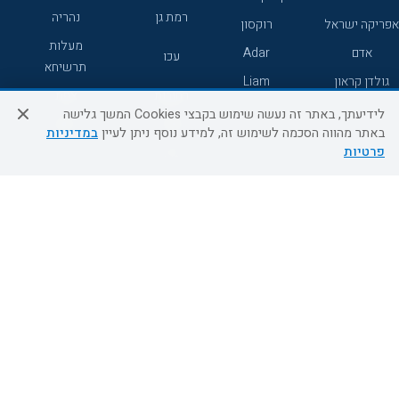
רמת גן
נהריה
אפריקה ישראל
רוקסון
מעלות
אדם
Adar
עכו
תרשיחא
גולדן קראון
Liam
רחובות
צפת
לידיעתך, באתר זה נעשה שימוש בקבצי Cookies המשך גלישה
חדרה
דרום
באתר מהווה הסכמה לשימוש זה, למידע נוסף ניתן לעיין
במדיניות
פרטיות
ערד
שירות לקוחות
מידע ושירות
אודות
אודות החברה
צור קשר
בוא נעוף - דילים ברגע האחרון
מדיניות פרטיות
הסדרי נגישות
מידע לנוסע
השטיח המעופף הטבות
למילואימניקים
תקנון ביטול וזיכוי
השטיח המעופף טיולים מאורגנים
תנאים כלליים והגבלת אחריות