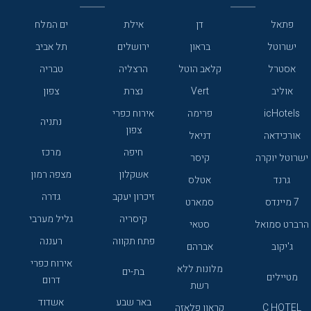
פתאל
דן
אילת
ים המלח
ישרוטל
בראון
ירושלים
תל אביב
אסטרל
קלאב הוטל
הרצליה
טבריה
אוליב
Vert
נצרת
צפון
icHotels
פרימה
אירוח כפרי
נתניה
צפון
אורכידאה
דניאל
חיפה
מרכז
ישרוטל יוקרה
קיסר
אשקלון
מצפה רמון
גרנד
אטלס
זיכרון יעקב
גדרה
7 מיינדס
סמארט
קיסריה
גליל מערבי
הרברט סמואל
סטאי
פתח תקווה
רעננה
ג'יקוב
אברהם
אירוח כפרי
מלונות ללא
בת-ים
מטיילים
דרום
רשת
באר שבע
אשדוד
C HOTEL
קראון פלאזה