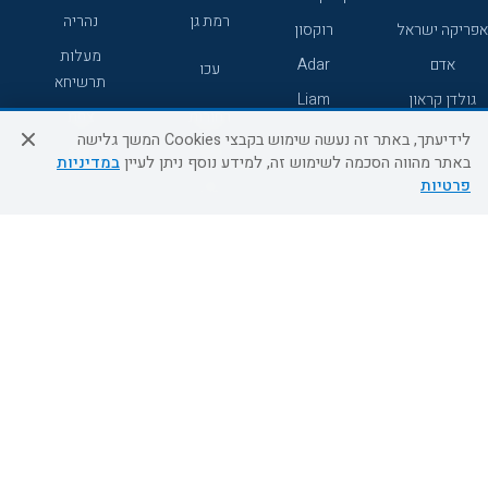
רמת גן
נהריה
אפריקה ישראל
רוקסון
מעלות
אדם
Adar
עכו
תרשיחא
גולדן קראון
Liam
רחובות
צפת
לידיעתך, באתר זה נעשה שימוש בקבצי Cookies המשך גלישה
חדרה
דרום
באתר מהווה הסכמה לשימוש זה, למידע נוסף ניתן לעיין
במדיניות
פרטיות
ערד
שירות לקוחות
מידע ושירות
אודות
אודות החברה
צור קשר
בוא נעוף - דילים ברגע האחרון
מדיניות פרטיות
הסדרי נגישות
מידע לנוסע
השטיח המעופף הטבות
למילואימניקים
תקנון ביטול וזיכוי
השטיח המעופף טיולים מאורגנים
תנאים כלליים והגבלת אחריות