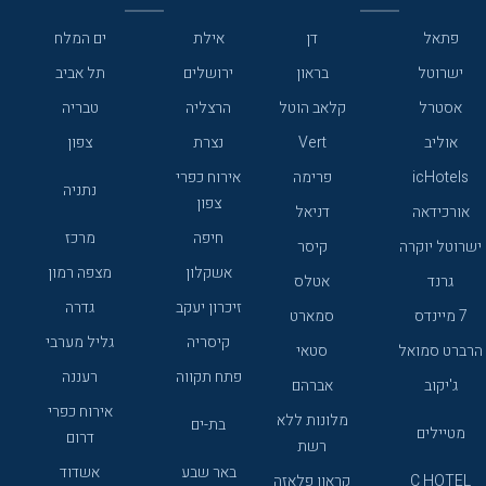
פתאל
דן
אילת
ים המלח
ישרוטל
בראון
ירושלים
תל אביב
אסטרל
קלאב הוטל
הרצליה
טבריה
אוליב
Vert
נצרת
צפון
icHotels
פרימה
אירוח כפרי
נתניה
צפון
אורכידאה
דניאל
חיפה
מרכז
ישרוטל יוקרה
קיסר
אשקלון
מצפה רמון
גרנד
אטלס
זיכרון יעקב
גדרה
7 מיינדס
סמארט
קיסריה
גליל מערבי
הרברט סמואל
סטאי
פתח תקווה
רעננה
ג'יקוב
אברהם
אירוח כפרי
מלונות ללא
בת-ים
מטיילים
דרום
רשת
באר שבע
אשדוד
C HOTEL
קראון פלאזה