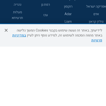
רמת גן
נהריה
אפריקה ישראל
רוקסון
מעלות
אדם
Adar
עכו
תרשיחא
גולדן קראון
Liam
רחובות
צפת
לידיעתך, באתר זה נעשה שימוש בקבצי Cookies המשך גלישה
חדרה
דרום
באתר מהווה הסכמה לשימוש זה, למידע נוסף ניתן לעיין
במדיניות
פרטיות
ערד
שירות לקוחות
מידע ושירות
אודות
אודות החברה
צור קשר
בוא נעוף - דילים ברגע האחרון
מדיניות פרטיות
הסדרי נגישות
מידע לנוסע
השטיח המעופף הטבות
למילואימניקים
תקנון ביטול וזיכוי
השטיח המעופף טיולים מאורגנים
תנאים כלליים והגבלת אחריות