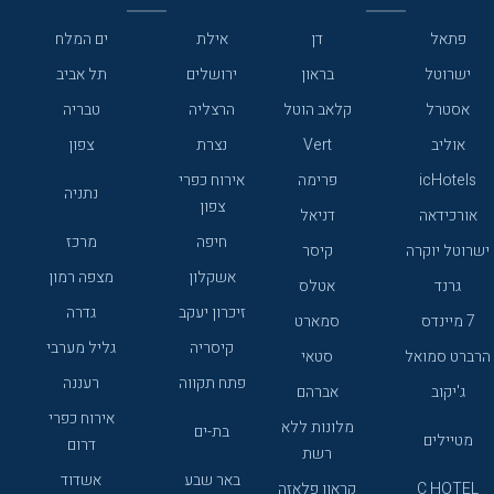
פתאל
דן
אילת
ים המלח
ישרוטל
בראון
ירושלים
תל אביב
אסטרל
קלאב הוטל
הרצליה
טבריה
אוליב
Vert
נצרת
צפון
icHotels
פרימה
אירוח כפרי
נתניה
צפון
אורכידאה
דניאל
חיפה
מרכז
ישרוטל יוקרה
קיסר
אשקלון
מצפה רמון
גרנד
אטלס
זיכרון יעקב
גדרה
7 מיינדס
סמארט
קיסריה
גליל מערבי
הרברט סמואל
סטאי
פתח תקווה
רעננה
ג'יקוב
אברהם
אירוח כפרי
מלונות ללא
בת-ים
מטיילים
דרום
רשת
באר שבע
אשדוד
C HOTEL
קראון פלאזה