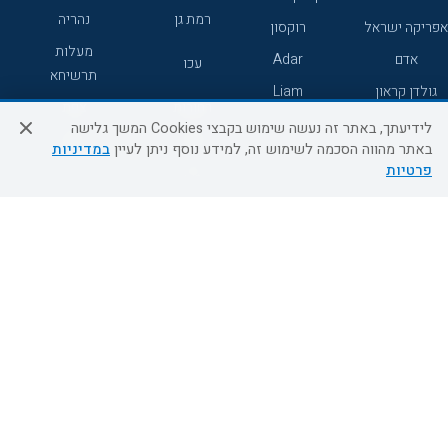
רמת גן
נהריה
אפריקה ישראל
רוקסון
מעלות
אדם
Adar
עכו
תרשיחא
גולדן קראון
Liam
רחובות
צפת
לידיעתך, באתר זה נעשה שימוש בקבצי Cookies המשך גלישה
חדרה
דרום
באתר מהווה הסכמה לשימוש זה, למידע נוסף ניתן לעיין
במדיניות
פרטיות
ערד
שירות לקוחות
מידע ושירות
אודות
אודות החברה
צור קשר
בוא נעוף - דילים ברגע האחרון
מדיניות פרטיות
הסדרי נגישות
מידע לנוסע
השטיח המעופף הטבות
למילואימניקים
תקנון ביטול וזיכוי
השטיח המעופף טיולים מאורגנים
תנאים כלליים והגבלת אחריות