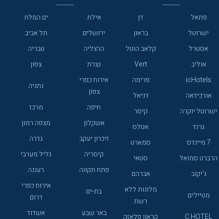
פתאל
דן
אילת
ים המלח
ישרוטל
בראון
ירושלים
תל אביב
אסטרל
קלאב הוטל
הרצליה
טבריה
אוליב
Vert
נצרת
צפון
icHotels
פרימה
אירוח כפרי
נתניה
צפון
אורכידאה
דניאל
חיפה
מרכז
ישרוטל יוקרה
קיסר
אשקלון
מצפה רמון
גרנד
אטלס
זיכרון יעקב
גדרה
7 מיינדס
סמארט
קיסריה
גליל מערבי
הרברט סמואל
סטאי
פתח תקווה
רעננה
ג'יקוב
אברהם
אירוח כפרי
מלונות ללא
בת-ים
מטיילים
דרום
רשת
באר שבע
אשדוד
C HOTEL
קראון פלאזה