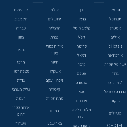
פתאל
דן
אילת
ים המלח
ישרוטל
בראון
ירושלים
תל אביב
אסטרל
קלאב הוטל
הרצליה
טבריה
אוליב
Vert
נצרת
צפון
icHotels
פרימה
אירוח כפרי
נתניה
צפון
אורכידאה
דניאל
חיפה
מרכז
ישרוטל יוקרה
קיסר
אשקלון
מצפה רמון
גרנד
אטלס
זיכרון יעקב
גדרה
7 מיינדס
סמארט
קיסריה
גליל מערבי
הרברט סמואל
סטאי
פתח תקווה
רעננה
ג'יקוב
אברהם
אירוח כפרי
מלונות ללא
בת-ים
מטיילים
דרום
רשת
באר שבע
אשדוד
C HOTEL
קראון פלאזה