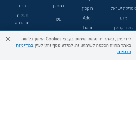
רמת גן
נהריה
אפריקה ישראל
רוקסון
מעלות
אדם
Adar
עכו
תרשיחא
גולדן קראון
Liam
רחובות
צפת
לידיעתך, באתר זה נעשה שימוש בקבצי Cookies המשך גלישה
חדרה
דרום
באתר מהווה הסכמה לשימוש זה, למידע נוסף ניתן לעיין
במדיניות
פרטיות
ערד
שירות לקוחות
מידע ושירות
אודות
אודות החברה
צור קשר
בוא נעוף - דילים ברגע האחרון
מדיניות פרטיות
הסדרי נגישות
מידע לנוסע
השטיח המעופף הטבות
למילואימניקים
תקנון ביטול וזיכוי
השטיח המעופף טיולים מאורגנים
תנאים כלליים והגבלת אחריות