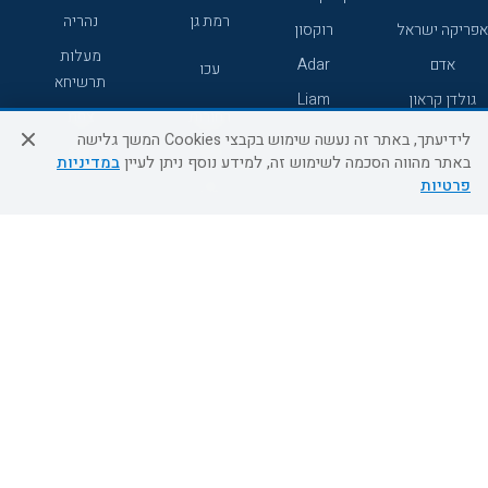
רמת גן
נהריה
אפריקה ישראל
רוקסון
מעלות
אדם
Adar
עכו
תרשיחא
גולדן קראון
Liam
רחובות
צפת
לידיעתך, באתר זה נעשה שימוש בקבצי Cookies המשך גלישה
חדרה
דרום
באתר מהווה הסכמה לשימוש זה, למידע נוסף ניתן לעיין
במדיניות
פרטיות
ערד
שירות לקוחות
מידע ושירות
אודות
אודות החברה
צור קשר
בוא נעוף - דילים ברגע האחרון
מדיניות פרטיות
הסדרי נגישות
מידע לנוסע
השטיח המעופף הטבות
למילואימניקים
תקנון ביטול וזיכוי
השטיח המעופף טיולים מאורגנים
תנאים כלליים והגבלת אחריות