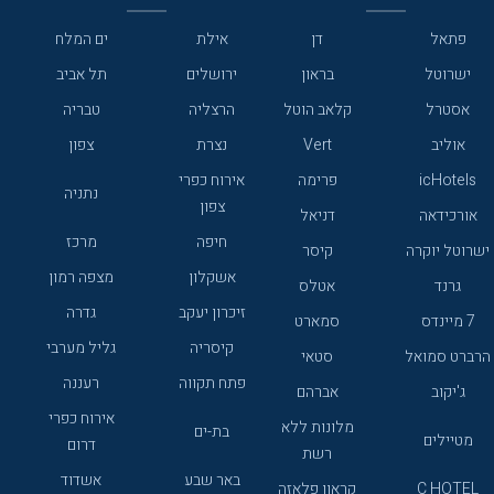
פתאל
דן
אילת
ים המלח
ישרוטל
בראון
ירושלים
תל אביב
אסטרל
קלאב הוטל
הרצליה
טבריה
אוליב
Vert
נצרת
צפון
icHotels
פרימה
אירוח כפרי
נתניה
צפון
אורכידאה
דניאל
חיפה
מרכז
ישרוטל יוקרה
קיסר
אשקלון
מצפה רמון
גרנד
אטלס
זיכרון יעקב
גדרה
7 מיינדס
סמארט
קיסריה
גליל מערבי
הרברט סמואל
סטאי
פתח תקווה
רעננה
ג'יקוב
אברהם
אירוח כפרי
מלונות ללא
בת-ים
מטיילים
דרום
רשת
באר שבע
אשדוד
C HOTEL
קראון פלאזה