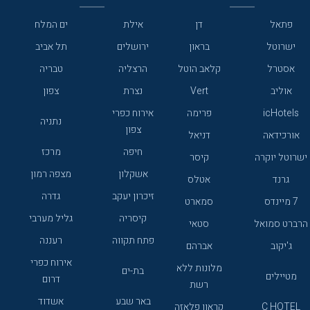
פתאל
דן
אילת
ים המלח
ישרוטל
בראון
ירושלים
תל אביב
אסטרל
קלאב הוטל
הרצליה
טבריה
אוליב
Vert
נצרת
צפון
icHotels
פרימה
אירוח כפרי
נתניה
צפון
אורכידאה
דניאל
חיפה
מרכז
ישרוטל יוקרה
קיסר
אשקלון
מצפה רמון
גרנד
אטלס
זיכרון יעקב
גדרה
7 מיינדס
סמארט
קיסריה
גליל מערבי
הרברט סמואל
סטאי
פתח תקווה
רעננה
ג'יקוב
אברהם
אירוח כפרי
מלונות ללא
בת-ים
מטיילים
דרום
רשת
באר שבע
אשדוד
C HOTEL
קראון פלאזה