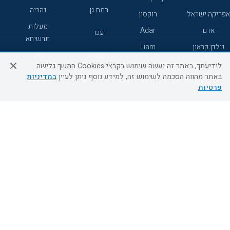
רמת גן
נהריה
אפריקה ישראל
רוקסון
מעלות
אדם
Adar
עכו
תרשיחא
גולדן קראון
Liam
רחובות
צפת
לידיעתך, באתר זה נעשה שימוש בקבצי Cookies המשך גלישה
חדרה
דרום
באתר מהווה הסכמה לשימוש זה, למידע נוסף ניתן לעיין
במדיניות
פרטיות
ערד
שירות לקוחות
מידע ושירות
אודות
אודות החברה
צור קשר
בוא נעוף - דילים ברגע האחרון
מדיניות פרטיות
הסדרי נגישות
מידע לנוסע
השטיח המעופף הטבות
למילואימניקים
תקנון ביטול וזיכוי
השטיח המעופף טיולים מאורגנים
תנאים כלליים והגבלת אחריות