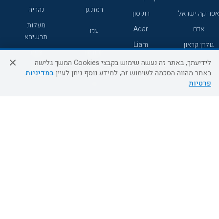
רמת גן
נהריה
אפריקה ישראל
רוקסון
מעלות
אדם
Adar
עכו
תרשיחא
גולדן קראון
Liam
רחובות
צפת
לידיעתך, באתר זה נעשה שימוש בקבצי Cookies המשך גלישה
חדרה
דרום
באתר מהווה הסכמה לשימוש זה, למידע נוסף ניתן לעיין
במדיניות
פרטיות
ערד
שירות לקוחות
מידע ושירות
אודות
אודות החברה
צור קשר
בוא נעוף - דילים ברגע האחרון
מדיניות פרטיות
הסדרי נגישות
מידע לנוסע
השטיח המעופף הטבות
למילואימניקים
תקנון ביטול וזיכוי
השטיח המעופף טיולים מאורגנים
תנאים כלליים והגבלת אחריות