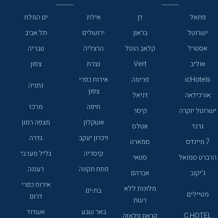
פתאל
דן
אילת
ים המלח
ישרוטל
בראון
ירושלים
תל אביב
אסטרל
קלאב הוטל
הרצליה
טבריה
אוליב
Vert
נצרת
צפון
icHotels
פרימה
אירוח כפרי
נתניה
צפון
אורכידאה
דניאל
חיפה
מרכז
ישרוטל יוקרה
קיסר
אשקלון
מצפה רמון
גרנד
אטלס
זיכרון יעקב
גדרה
7 מיינדס
סמארט
קיסריה
גליל מערבי
הרברט סמואל
סטאי
פתח תקווה
רעננה
ג'יקוב
אברהם
אירוח כפרי
מלונות ללא
בת-ים
מטיילים
דרום
רשת
באר שבע
אשדוד
C HOTEL
קראון פלאזה