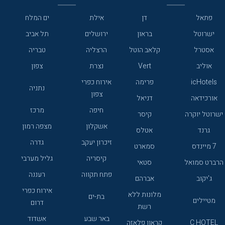
פתאל
דן
אילת
ים המלח
ישרוטל
בראון
ירושלים
תל אביב
אסטרל
קלאב הוטל
הרצליה
טבריה
אוליב
Vert
נצרת
צפון
icHotels
פרימה
אירוח כפרי
נתניה
צפון
אורכידאה
דניאל
חיפה
מרכז
ישרוטל יוקרה
קיסר
אשקלון
מצפה רמון
גרנד
אטלס
זיכרון יעקב
גדרה
7 מיינדס
סמארט
קיסריה
גליל מערבי
הרברט סמואל
סטאי
פתח תקווה
רעננה
ג'יקוב
אברהם
אירוח כפרי
מלונות ללא
בת-ים
מטיילים
דרום
רשת
באר שבע
אשדוד
C HOTEL
קראון פלאזה