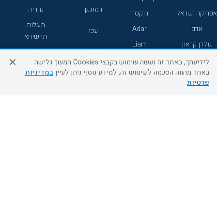
רמת גן
נהריה
אפריקה ישראל
רוקסון
מעלות
אדם
Adar
עכו
תרשיחא
גולדן קראון
Liam
רחובות
צפת
לידיעתך, באתר זה נעשה שימוש בקבצי Cookies המשך גלישה
חדרה
דרום
באתר מהווה הסכמה לשימוש זה, למידע נוסף ניתן לעיין
במדיניות
פרטיות
ערד
שירות לקוחות
מידע ושירות
אודות
אודות החברה
צור קשר
בוא נעוף - דילים ברגע האחרון
מדיניות פרטיות
הסדרי נגישות
מידע לנוסע
השטיח המעופף הטבות
למילואימניקים
תקנון ביטול וזיכוי
השטיח המעופף טיולים מאורגנים
תנאים כלליים והגבלת אחריות