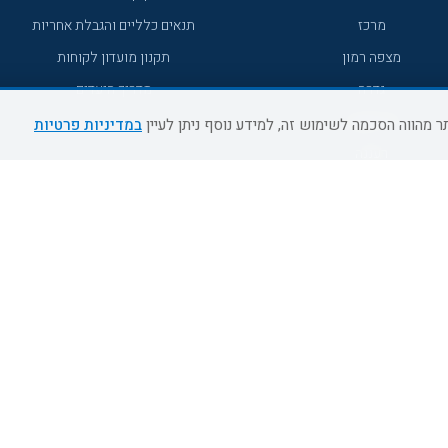
מרכז
תנאים כלליים והגבלת אחריות
מצפה רמון
תקנון מועדון לקוחות
גדרה
מדריך היעדים
גליל מערבי
במדיניות פרטיות
רעננה
אירוח כפרי דרום
אשדוד
נהריה
מעלות תרשיחא
צפת
דרום