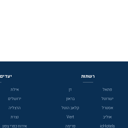
רשתות
יעדים 
פתאל
דן
אילת
ישרוטל
בראון
ירושלים
אסטרל
קלאב הוטל
הרצליה
אוליב
Vert
נצרת
icHotels
פרימה
אירוח כפרי צפון