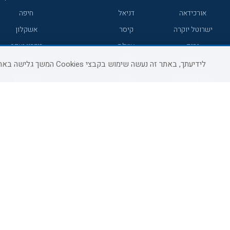
אורכידאה
דניאל
חיפה
ישרוטל יוקרה
קיסר
אשקלון
גרנד
אטלס
זיכרון יעקב
7 מיינדס
סמארט
קיסריה
לידיעתך, באתר זה נעשה שימוש בקבצי Cookies המשך גלישה באתר מהווה הסכמה לשימוש זה, למידע נוסף ניתן לעיין
הרברט סמואל
סטאי
פתח תקווה
ג'יקוב
אברהם
בת-ים
מטיילים
מלונות ללא רשת
באר שבע
C HOTEL
קראון פלאזה
רמת גן
אפריקה ישראל
רוקסון
עכו
אדם
Adar
רחובות
גולדן קראון
Liam
חדרה
ערד