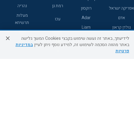
רמת גן
נהריה
אפריקה ישראל
רוקסון
מעלות
אדם
Adar
עכו
תרשיחא
גולדן קראון
Liam
רחובות
צפת
לידיעתך, באתר זה נעשה שימוש בקבצי Cookies המשך גלישה
חדרה
דרום
באתר מהווה הסכמה לשימוש זה, למידע נוסף ניתן לעיין
במדיניות
פרטיות
ערד
שירות לקוחות
מידע ושירות
אודות
אודות החברה
צור קשר
בוא נעוף - דילים ברגע האחרון
מדיניות פרטיות
הסדרי נגישות
מידע לנוסע
השטיח המעופף הטבות
למילואימניקים
תקנון ביטול וזיכוי
השטיח המעופף טיולים מאורגנים
תנאים כלליים והגבלת אחריות