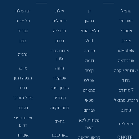
פתאל
דן
אילת
ים המלח
ישרוטל
בראון
ירושלים
תל אביב
אסטרל
קלאב הוטל
הרצליה
טבריה
אוליב
Vert
נצרת
צפון
icHotels
פרימה
אירוח כפרי
נתניה
צפון
אורכידאה
דניאל
חיפה
מרכז
ישרוטל יוקרה
קיסר
אשקלון
מצפה רמון
גרנד
אטלס
זיכרון יעקב
גדרה
7 מיינדס
סמארט
קיסריה
גליל מערבי
הרברט סמואל
סטאי
פתח תקווה
רעננה
ג'יקוב
אברהם
אירוח כפרי
מלונות ללא
בת-ים
מטיילים
דרום
רשת
באר שבע
אשדוד
C HOTEL
קראון פלאזה