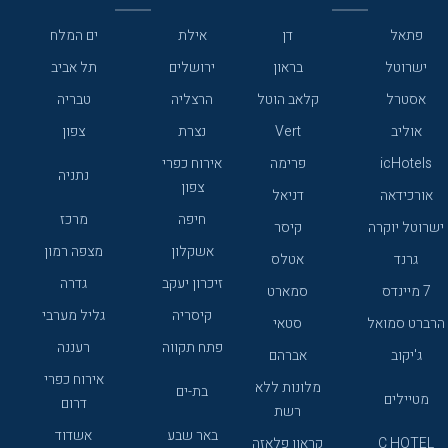
פתאל
דן
אילת
ים המלח
ישרוטל
בראון
ירושלים
תל אביב
אסטרל
קלאב הוטל
הרצליה
טבריה
אוליב
Vert
נצרת
צפון
icHotels
פרימה
אירוח כפרי
נתניה
צפון
אורכידאה
דניאל
חיפה
מרכז
ישרוטל יוקרה
קיסר
אשקלון
מצפה רמון
גרנד
אטלס
זיכרון יעקב
גדרה
7 מיינדס
סמארט
קיסריה
גליל מערבי
הרברט סמואל
סטאי
פתח תקווה
רעננה
ג'יקוב
אברהם
אירוח כפרי
מלונות ללא
בת-ים
מטיילים
דרום
רשת
באר שבע
אשדוד
C HOTEL
קראון פלאזה