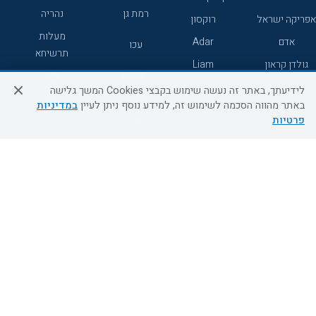
רמת גן
נהריה
אפריקה ישראל
רוקסון
מעלות
אדם
Adar
עכו
תרשיחא
גולדן קראון
Liam
רחובות
צפת
לידיעתך, באתר זה נעשה שימוש בקבצי Cookies המשך גלישה
חדרה
דרום
באתר מהווה הסכמה לשימוש זה, למידע נוסף ניתן לעיין
במדיניות
פרטיות
ערד
שירות לקוחות
מידע ושירות
אודות
אודות החברה
צור קשר
בוא נעוף - דילים ברגע האחרון
מדיניות פרטיות
הסדרי נגישות
מידע לנוסע
השטיח המעופף הטבות
למילואימניקים
תקנון ביטול וזיכוי
השטיח המעופף טיולים מאורגנים
תנאים כלליים והגבלת אחריות