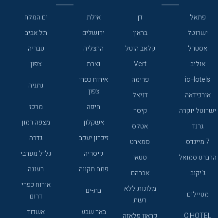
פתאל
דן
אילת
ים המלח
ישרוטל
בראון
ירושלים
תל אביב
אסטרל
קלאב הוטל
הרצליה
טבריה
אוליב
Vert
נצרת
צפון
icHotels
פרימה
אירוח כפרי
נתניה
צפון
אורכידאה
דניאל
חיפה
מרכז
ישרוטל יוקרה
קיסר
אשקלון
מצפה רמון
גרנד
אטלס
זיכרון יעקב
גדרה
7 מיינדס
סמארט
קיסריה
גליל מערבי
הרברט סמואל
סטאי
פתח תקווה
רעננה
ג'יקוב
אברהם
אירוח כפרי
מלונות ללא
בת-ים
מטיילים
דרום
רשת
באר שבע
אשדוד
C HOTEL
קראון פלאזה