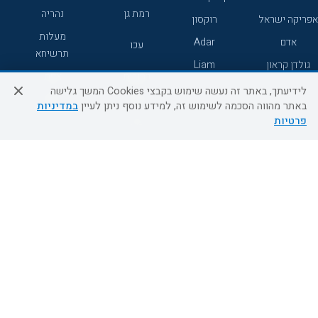
רמת גן
נהריה
אפריקה ישראל
רוקסון
מעלות
אדם
Adar
עכו
תרשיחא
גולדן קראון
Liam
רחובות
צפת
לידיעתך, באתר זה נעשה שימוש בקבצי Cookies המשך גלישה
חדרה
דרום
באתר מהווה הסכמה לשימוש זה, למידע נוסף ניתן לעיין
במדיניות
פרטיות
ערד
שירות לקוחות
מידע ושירות
אודות
אודות החברה
צור קשר
בוא נעוף - דילים ברגע האחרון
מדיניות פרטיות
הסדרי נגישות
מידע לנוסע
השטיח המעופף הטבות
למילואימניקים
תקנון ביטול וזיכוי
השטיח המעופף טיולים מאורגנים
תנאים כלליים והגבלת אחריות