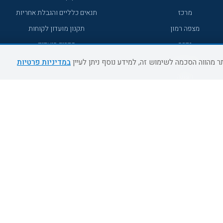
מרכז
תנאים כלליים והגבלת אחריות
מצפה רמון
תקנון מועדון לקוחות
גדרה
מדריך היעדים
גליל מערבי
במדיניות פרטיות
רעננה
אירוח כפרי דרום
אשדוד
נהריה
מעלות תרשיחא
צפת
דרום