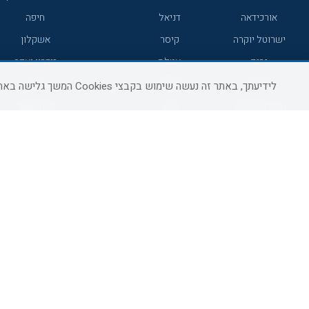
אורכידאה
דניאל
חיפה
ישרוטל יוקרה
קיסר
אשקלון
גרנד
אטלס
זיכרון יעקב
7 מיינדס
סמארט
קיסריה
לידיעתך, באתר זה נעשה שימוש בקבצי Cookies המשך גלישה באתר מהווה הסכמה לשימוש זה, למידע נוסף ניתן לעיין
הרברט סמואל
סטאי
פתח תקווה
ג'יקוב
אברהם
בת-ים
מטיילים
מלונות ללא רשת
באר שבע
C HOTEL
קראון פלאזה
רמת גן
אפריקה ישראל
רוקסון
עכו
אדם
Adar
רחובות
גולדן קראון
Liam
חדרה
ערד