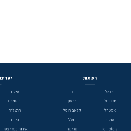
רשתות
יעדים 
פתאל
דן
אילת
ישרוטל
בראון
ירושלים
אסטרל
קלאב הוטל
הרצליה
אוליב
Vert
נצרת
icHotels
פרימה
אירוח כפרי צפון