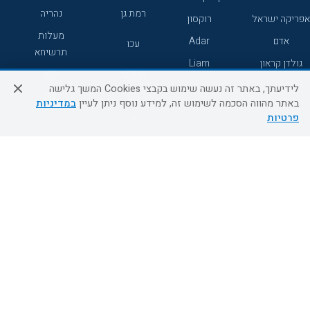
רמת גן
נהריה
אפריקה ישראל
רוקסון
מעלות
אדם
Adar
עכו
תרשיחא
גולדן קראון
Liam
רחובות
צפת
לידיעתך, באתר זה נעשה שימוש בקבצי Cookies המשך גלישה
חדרה
דרום
באתר מהווה הסכמה לשימוש זה, למידע נוסף ניתן לעיין
במדיניות
פרטיות
ערד
שירות לקוחות
מידע ושירות
אודות
אודות החברה
צור קשר
בוא נעוף - דילים ברגע האחרון
מדיניות פרטיות
הסדרי נגישות
מידע לנוסע
השטיח המעופף הטבות
למילואימניקים
תקנון ביטול וזיכוי
השטיח המעופף טיולים מאורגנים
תנאים כלליים והגבלת אחריות