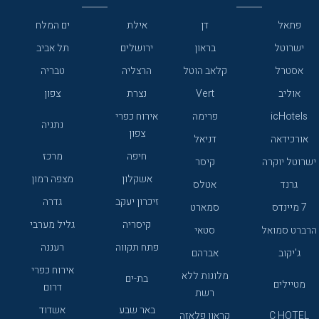
פתאל
דן
אילת
ים המלח
ישרוטל
בראון
ירושלים
תל אביב
אסטרל
קלאב הוטל
הרצליה
טבריה
אוליב
Vert
נצרת
צפון
icHotels
פרימה
אירוח כפרי
נתניה
צפון
אורכידאה
דניאל
חיפה
מרכז
ישרוטל יוקרה
קיסר
אשקלון
מצפה רמון
גרנד
אטלס
זיכרון יעקב
גדרה
7 מיינדס
סמארט
קיסריה
גליל מערבי
הרברט סמואל
סטאי
פתח תקווה
רעננה
ג'יקוב
אברהם
אירוח כפרי
מלונות ללא
בת-ים
מטיילים
דרום
רשת
באר שבע
אשדוד
C HOTEL
קראון פלאזה