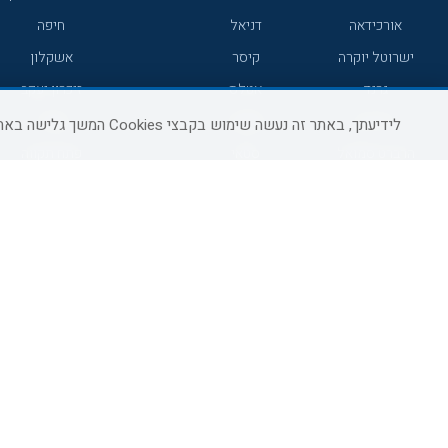
אורכידאה
דניאל
חיפה
ישרוטל יוקרה
קיסר
אשקלון
גרנד
אטלס
זיכרון יעקב
7 מיינדס
סמארט
קיסריה
לידיעתך, באתר זה נעשה שימוש בקבצי Cookies המשך גלישה באתר מהווה הסכמה לשימוש זה, למידע נוסף ניתן לעיין
הרברט סמואל
סטאי
פתח תקווה
ג'יקוב
אברהם
בת-ים
מטיילים
מלונות ללא רשת
באר שבע
C HOTEL
קראון פלאזה
רמת גן
אפריקה ישראל
רוקסון
עכו
אדם
Adar
רחובות
גולדן קראון
Liam
חדרה
ערד