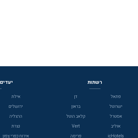
רשתות
יעדים 
פתאל
דן
אילת
ישרוטל
בראון
ירושלים
אסטרל
קלאב הוטל
הרצליה
אוליב
Vert
נצרת
icHotels
פרימה
אירוח כפרי צפון