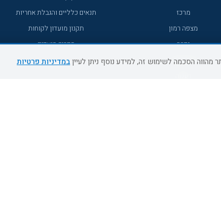
מרכז
תנאים כלליים והגבלת אחריות
מצפה רמון
תקנון מועדון לקוחות
גדרה
מדריך היעדים
גליל מערבי
במדיניות פרטיות
רעננה
אירוח כפרי דרום
אשדוד
נהריה
מעלות תרשיחא
צפת
דרום