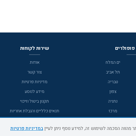
פופולרים
שירות לקוחות
ים המלח
אודות
תל אביב
צור קשר
טבריה
מדיניות פרטיות
צפון
מידע לנוסע
נתניה
תקנון ביטול וזיכוי
מרכז
תנאים כלליים והגבלת אחריות
מצפה רמון
תקנון מועדון לקוחות
במדיניות פרטיות
גדרה
מדריך היעדים