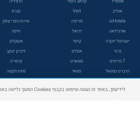
אסטרל
קלאב הוטל
הרצליה
אוליב
Vert
נצרת
icHotels
פרימה
אירוח כפרי צפון
אורכידאה
דניאל
חיפה
ישרוטל יוקרה
קיסר
אשקלון
גרנד
אטלס
זיכרון יעקב
7 מיינדס
סמארט
קיסריה
הרברט סמואל
סטאי
פתח תקווה
ג'יקוב
אברהם
בת-ים
לידיעתך, באתר זה נעשה שימוש בקבצי Cookies המשך גלישה באתר מהווה הסכמה לשימוש זה, למידע נוסף ניתן לעיין
מטיילים
מלונות ללא רשת
באר שבע
C HOTEL
קראון פלאזה
רמת גן
אפריקה ישראל
רוקסון
עכו
אדם
Adar
רחובות
גולדן קראון
Liam
חדרה