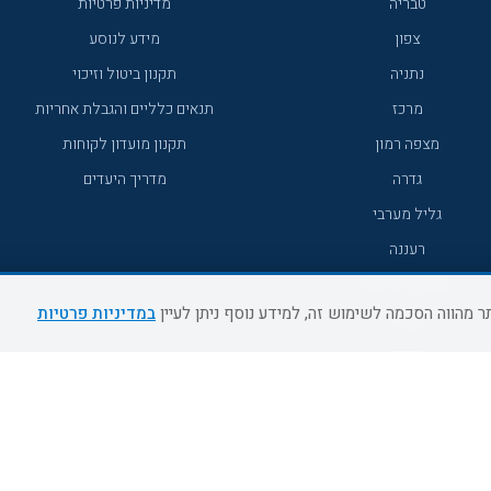
טבריה
מדיניות פרטיות
צפון
מידע לנוסע
נתניה
תקנון ביטול וזיכוי
מרכז
תנאים כלליים והגבלת אחריות
מצפה רמון
תקנון מועדון לקוחות
גדרה
מדריך היעדים
גליל מערבי
רעננה
אירוח כפרי דרום
במדיניות פרטיות
אשדוד
נהריה
מעלות תרשיחא
צפת
דרום