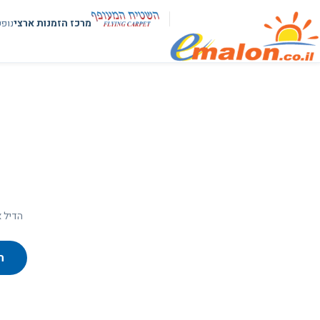
מרכז הזמנות ארצי
נופ
הדיל א
ח