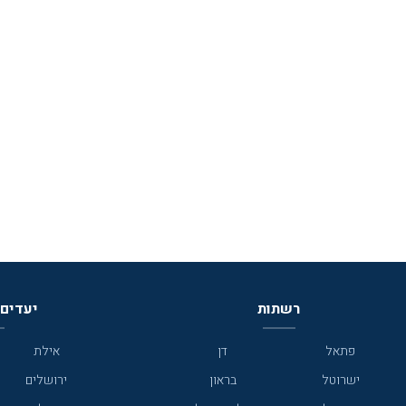
רשתות
יעדים 
פתאל
דן
אילת
ישרוטל
בראון
ירושלים