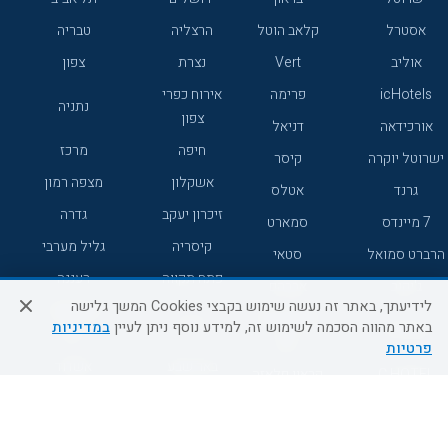
אסטרל
קלאב הוטל
הרצליה
טבריה
אוליב
Vert
נצרת
צפון
icHotels
פרימה
אירוח כפרי
נתניה
צפון
אורכידאה
דניאל
חיפה
מרכז
ישרוטל יוקרה
קיסר
אשקלון
מצפה רמון
גרנד
אטלס
זיכרון יעקב
גדרה
7 מיינדס
סמארט
קיסריה
גליל מערבי
הרברט סמואל
סטאי
פתח תקווה
רעננה
ג'יקוב
אברהם
לידיעתך, באתר זה נעשה שימוש בקבצי Cookies המשך גלישה
אירוח כפרי
מלונות ללא
בת-ים
באתר מהווה הסכמה לשימוש זה, למידע נוסף ניתן לעיין
במדיניות
מטיילים
דרום
רשת
פרטיות
באר שבע
אשדוד
C HOTEL
קראון פלאזה
רמת גן
נהריה
אפריקה ישראל
רוקסון
מעלות
אדם
Adar
עכו