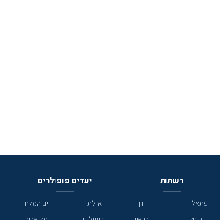
רשתות
יעדים פופולרים
פתאל
דן
אילת
ים המלח
ישרוטל
בראון
ירושלים
תל אביב